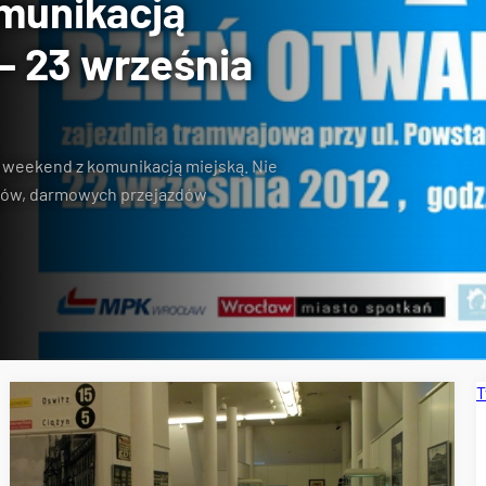
omunikacją
 – 23 września
 weekend z komunikacją miejską
. Nie
jów, darmowych przejazdów
T