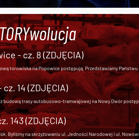
#TORYwolucja
ce - cz. 8 (ZDJĘCIA)
dową torowiska na Popowice
postępują. Przedstawiamy Państwu ob
cz. 14 (ZDJĘCIA)
 z
budową trasy autobusowo-tramwajowej na Nowy Dwór
postępu
cz. 143 (ZDJĘCIA)
 Byliśmy na skrzyżowaniu ul. Jedności Narodowej i ul. Nowowiejs