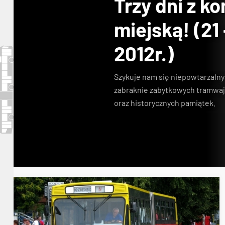
Trzy dni z k
miejską! (21
2012r.)
Szykuje nam się
niepowtarzalny
zabraknie zabytkowych tramwa
oraz
historycznych pamiątek
.