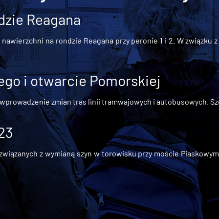
dzie Reagana
awierzchni na rondzie Reagana przy peronie 1 i 2. W związku z t
go i otwarcie Pomorskiej
 wprowadzenie zmian tras linii tramwajowych i autobusowych. Szc
 23
iązanych z wymianą szyn w torowisku przy moście Piaskowym, t