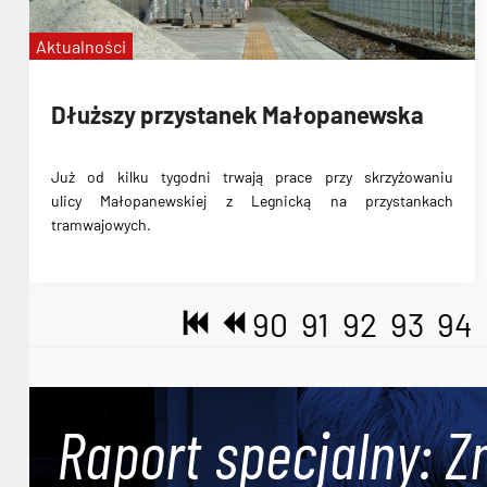
Aktualności
Dłuższy przystanek Małopanewska
Już od kilku tygodni trwają prace przy skrzyżowaniu
ulicy
Małopanewskiej
z Legnicką na przystankach
tramwajowych.
90
91
92
93
94
Raport specjalny: Z