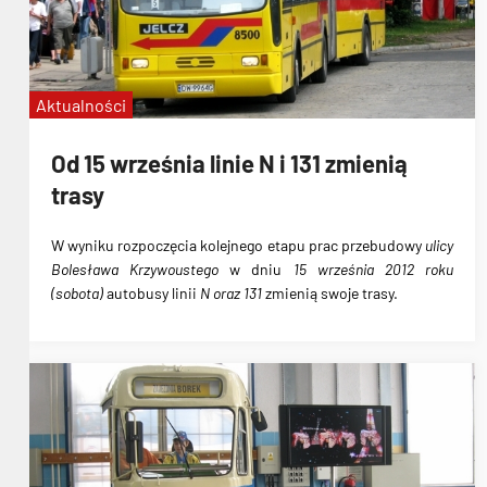
Aktualności
Od 15 września linie N i 131 zmienią
trasy
W wyniku
rozpoczęcia kolejnego etapu prac przebudowy
ulicy
Bolesława Krzywoustego
w dniu
15 września 2012 roku
(sobota)
autobusy linii
N oraz 131
zmienią swoje trasy.