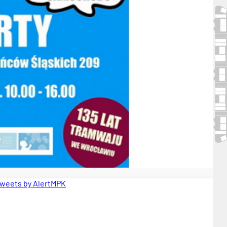
weets by AlertMPK