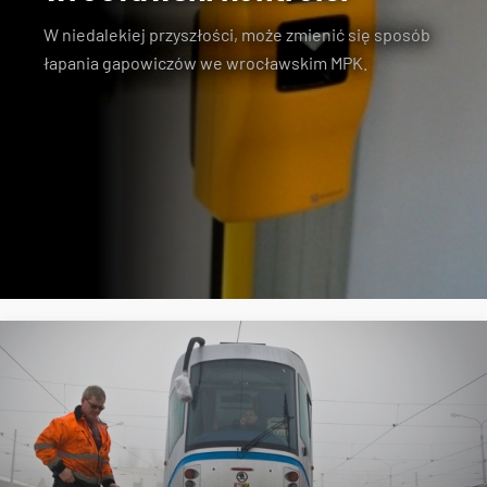
W niedalekiej przyszłości, może zmienić się sposób
łapania gapowiczów we wrocławskim MPK.