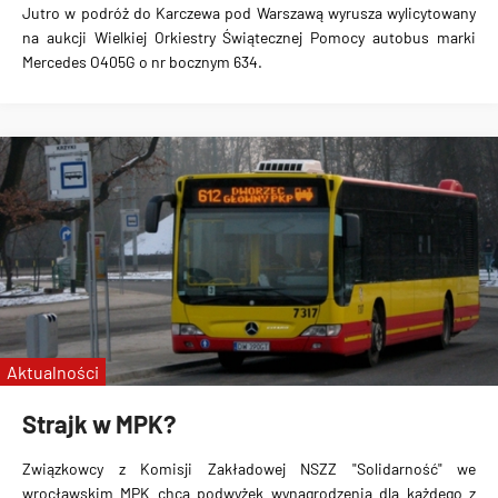
Jutro w podróż do Karczewa pod Warszawą wyrusza wylicytowany
na aukcji Wielkiej Orkiestry Świątecznej Pomocy autobus marki
Mercedes O405G o nr bocznym 634.
Aktualności
Strajk w MPK?
Związkowcy z Komisji Zakładowej NSZZ "Solidarność" we
wrocławskim MPK chcą podwyżek wynagrodzenia dla każdego z