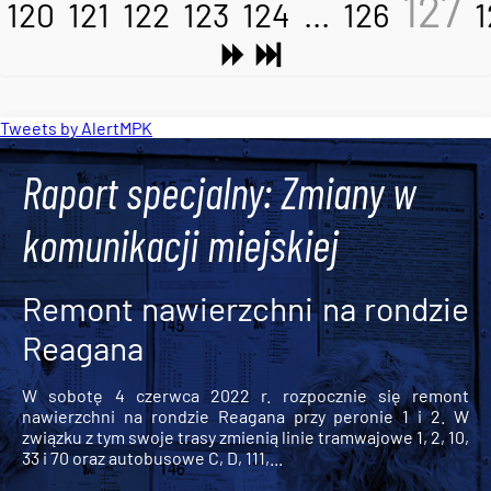
127
120
121
122
123
124
...
126
1
Tweets by AlertMPK
Raport specjalny: Zmiany w
komunikacji miejskiej
Remont nawierzchni na rondzie
Reagana
W sobotę 4 czerwca 2022 r. rozpocznie się remont
nawierzchni na rondzie Reagana przy peronie 1 i 2. W
związku z tym swoje trasy zmienią linie tramwajowe 1, 2, 10,
33 i 70 oraz autobusowe C, D, 111,...