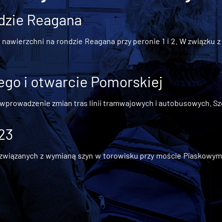
dzie Reagana
awierzchni na rondzie Reagana przy peronie 1 i 2. W związku z t
go i otwarcie Pomorskiej
 wprowadzenie zmian tras linii tramwajowych i autobusowych. Szc
 23
iązanych z wymianą szyn w torowisku przy moście Piaskowym, t