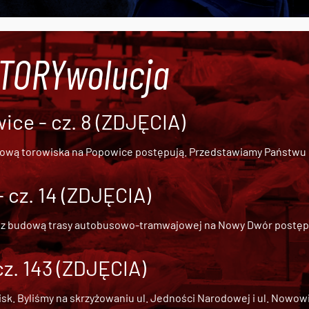
#TORYwolucja
ce - cz. 8 (ZDJĘCIA)
dową torowiska na Popowice
postępują. Przedstawiamy Państwu ob
cz. 14 (ZDJĘCIA)
 z
budową trasy autobusowo-tramwajowej na Nowy Dwór
postępu
cz. 143 (ZDJĘCIA)
 Byliśmy na skrzyżowaniu ul. Jedności Narodowej i ul. Nowowiejs