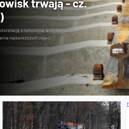
wisk trwają - cz.
)
otorelację z remontów wrocławskich
enia najświeższych zdjęć!
T