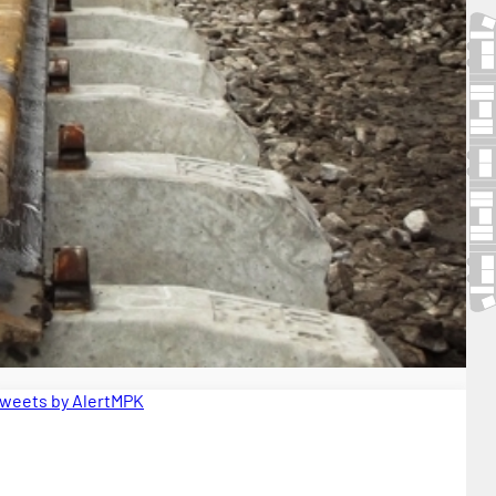
weets by AlertMPK