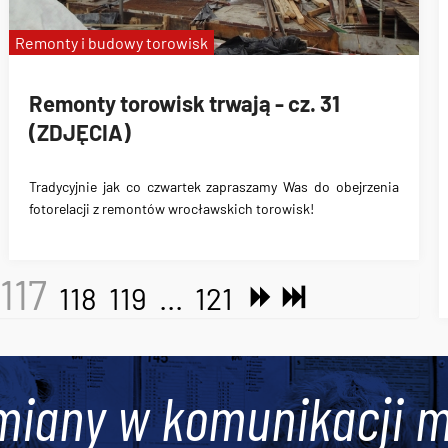
Remonty i budowy torowisk
Remonty torowisk trwają - cz. 31
(ZDJĘCIA)
Tradycyjnie jak co czwartek zapraszamy Was do obejrzenia
fotorelacji z remontów wrocławskich torowisk!
117
118
119
...
121
miany w komunikacji m