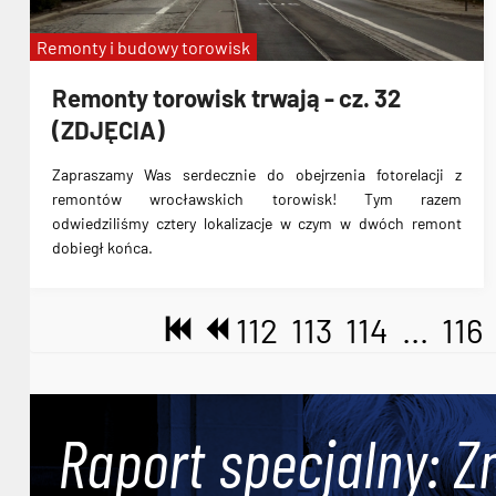
Remonty i budowy torowisk
Remonty torowisk trwają - cz. 32
(ZDJĘCIA)
Zapraszamy Was serdecznie do obejrzenia fotorelacji z
remontów wrocławskich torowisk! Tym razem
odwiedziliśmy cztery lokalizacje w czym w dwóch remont
dobiegł końca.
112
113
114
...
116
Raport specjalny: Z