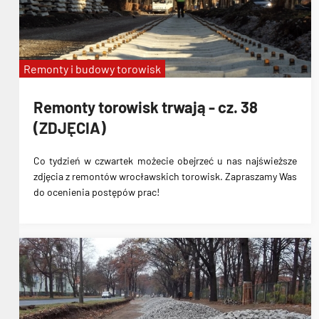
Remonty i budowy torowisk
Remonty torowisk trwają - cz. 38
(ZDJĘCIA)
Co tydzień w czwartek możecie obejrzeć u nas najświeższe
zdjęcia z remontów wrocławskich torowisk. Zapraszamy Was
do ocenienia postępów prac!