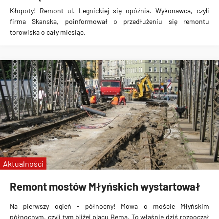
Kłopoty! Remont ul. Legnickiej się opóźnia. Wykonawca, czyli
firma Skanska, poinformował o przedłużeniu się remontu
torowiska o cały miesiąc.
Aktualności
Remont mostów Młyńskich wystartował
Na pierwszy ogień - północny! Mowa o moście Młyńskim
północnym, czyli tym bliżej placu Bema. To właśnie dziś rozpoczął