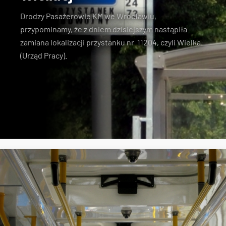
Drodzy Pasażerowie KM we Wrocławiu,
przypominamy, że z dniem dzisiejszym nastąpiła
zamiana lokalizacji przystanku nr 11204, czyli Wielka
(Urząd Pracy).