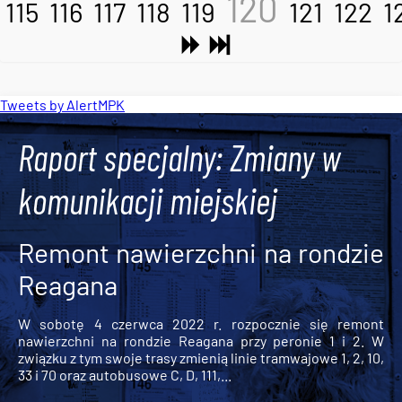
120
115
116
117
118
119
121
122
1
Tweets by AlertMPK
Raport specjalny: Zmiany w
komunikacji miejskiej
Remont nawierzchni na rondzie
Reagana
W sobotę 4 czerwca 2022 r. rozpocznie się remont
nawierzchni na rondzie Reagana przy peronie 1 i 2. W
związku z tym swoje trasy zmienią linie tramwajowe 1, 2, 10,
33 i 70 oraz autobusowe C, D, 111,...