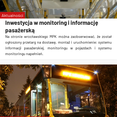
Aktualności
Inwestycja w monitoring i informację
pasażerską
Na stronie wrocławskiego MPK można zaobserwować, że został
ogłoszony przetarg na dostawę, montaż i uruchomienie: systemu
informacji pasażerskiej, monitoringu w pojazdach i systemu
monitoringu napełnień.