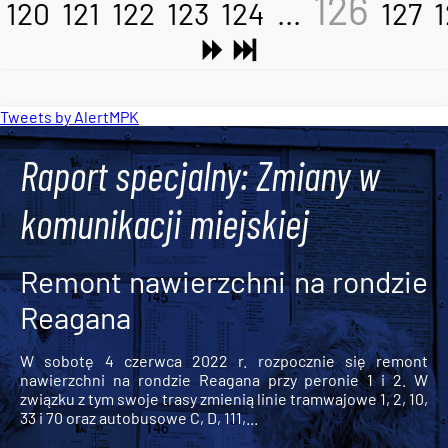
126
120
121
122
123
124
...
127
Tweets by AlertMPK
Raport specjalny: Zmiany w
komunikacji miejskiej
Remont nawierzchni na rondzie
Reagana
W sobotę 4 czerwca 2022 r. rozpocznie się remont
nawierzchni na rondzie Reagana przy peronie 1 i 2. W
związku z tym swoje trasy zmienią linie tramwajowe 1, 2, 10,
33 i 70 oraz autobusowe C, D, 111,...