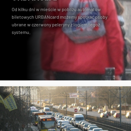
Od kilku dni w mieście w pobliżu automatów
biletowych URBANcard możemy spotkać osoby
ubrane w czerwony peleryny z logiem tegoż
systemu.