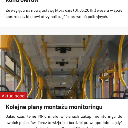
Ze względu na nową ustawę która dziś (01.03.2011r.) weszła w życie
kontrolerzy biletowi otrzymali część uprawnień policyjnych.
Aktualności
Kolejne plany montażu monitoringu
Jakiś czas temu MPK miało w planach zakup monitoringu do
swoich pojazdów. Teraz ta wizja jest bardziej prawdopodobna, gdyż