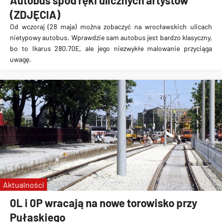
Autobus spod ręki ulicznych artystów
(ZDJĘCIA)
Od wczoraj
(28 maja)
można zobaczyć na wrocławskich ulicach
nietypowy autobus.
Wprawdzie sam autobus jest bardzo klasyczny,
bo to Ikarus 280.70E, ale jego niezwykłe malowanie przyciąga
uwagę.
Aktualności
0L i 0P wracają na nowe torowisko przy
Pułaskiego