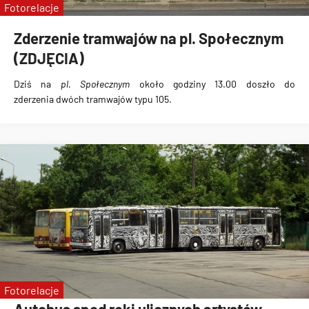
Fotorelacje
Zderzenie tramwajów na pl. Społecznym
(ZDJĘCIA)
Dziś na
pl. Społecznym
około godziny 13.00
doszło do
zderzenia
dwóch tramwajów typu 105
.
Fotorelacje