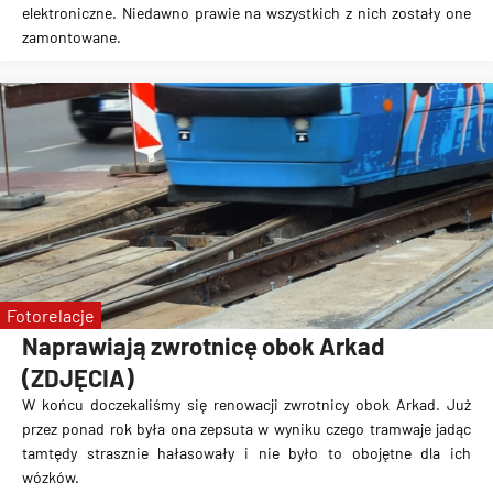
elektroniczne
. Niedawno prawie na wszystkich z nich
zostały one
zamontowane
.
Fotorelacje
Naprawiają zwrotnicę obok Arkad
(ZDJĘCIA)
W końcu doczekaliśmy się
renowacji zwrotnicy obok Arkad
. Już
przez ponad rok była ona zepsuta w wyniku czego
tramwaje jadąc
tamtędy strasznie hałasowały
i nie było to obojętne dla ich
wózków.