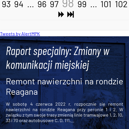
98
93
94
...
96
97
99
...
101
102
Tweets by AlertMPK
Raport specjalny: Zmiany w
komunikacji miejskiej
Remont nawierzchni na rondzie
Reagana
W sobotę 4 czerwca 2022 r. rozpocznie się remont
nawierzchni na rondzie Reagana przy peronie 1 i 2. W
związku z tym swoje trasy zmienią linie tramwajowe 1, 2, 10,
33 i 70 oraz autobusowe C, D, 111,...