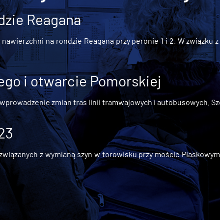
dzie Reagana
awierzchni na rondzie Reagana przy peronie 1 i 2. W związku z t
go i otwarcie Pomorskiej
 wprowadzenie zmian tras linii tramwajowych i autobusowych. Szc
 23
iązanych z wymianą szyn w torowisku przy moście Piaskowym, t