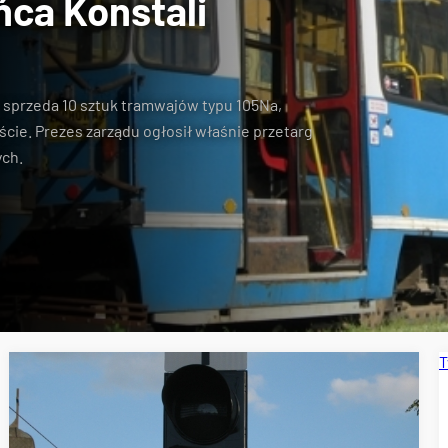
ńca Konstali
w sprzeda
10 sztuk tramwajów typu 105Na
,
eście. Prezes zarządu ogłosił właśnie
przetarg
ych
.
T