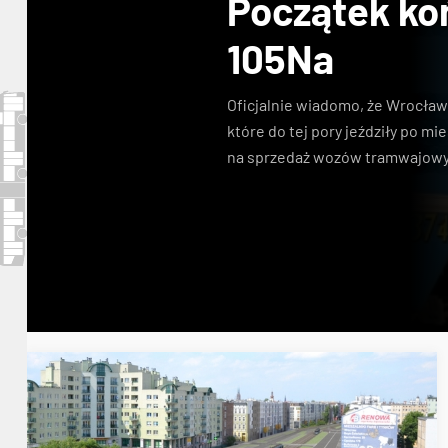
Początek ko
105Na
Oficjalnie wiadomo, że Wrocła
które do tej pory jeździły po mi
na sprzedaż wozów tramwajow