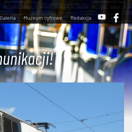
Galeria
Muzeum cyfrowe
Redakcja
unikacji!