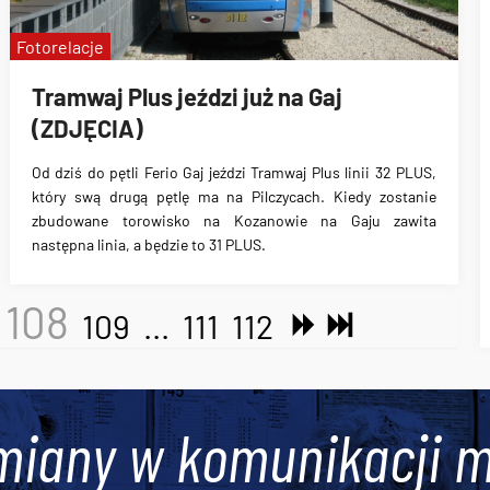
Fotorelacje
Tramwaj Plus jeździ już na Gaj
(ZDJĘCIA)
Od dziś
do pętli Ferio Gaj jeździ Tramwaj Plus
linii 32 PLUS,
który swą drugą pętlę ma na
Pilczycach
. Kiedy zostanie
zbudowane torowisko na Kozanowie na Gaju zawita
następna linia, a będzie to
31 PLUS
.
108
109
...
111
112
miany w komunikacji m