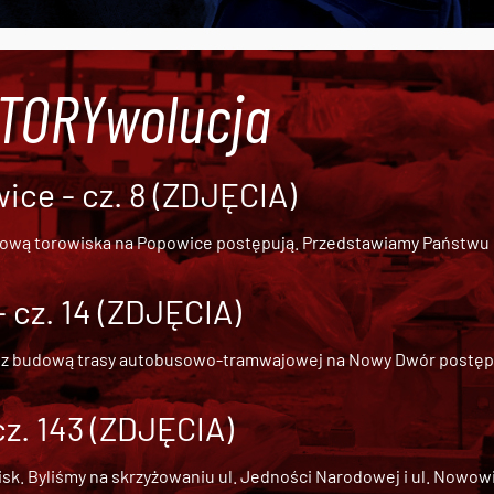
#TORYwolucja
ce - cz. 8 (ZDJĘCIA)
dową torowiska na Popowice
postępują. Przedstawiamy Państwu ob
cz. 14 (ZDJĘCIA)
 z
budową trasy autobusowo-tramwajowej na Nowy Dwór
postępu
cz. 143 (ZDJĘCIA)
 Byliśmy na skrzyżowaniu ul. Jedności Narodowej i ul. Nowowiejs