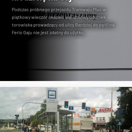
Podczas
próbnego przejazdu Tramwaju Plus
w
piątkowy wieczór okazało się, iż nowy odcinek
torowiska prowadzący
od ulicy Bardziej do pętli na
Ferio Gaju
nie jest zdatny do użytku.