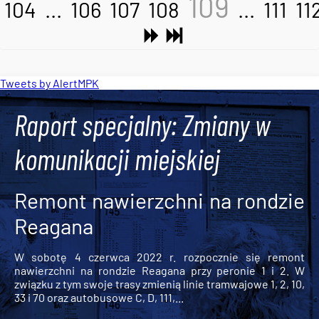
109
104
...
106
107
108
...
111
11
Tweets by AlertMPK
Raport specjalny: Zmiany w
komunikacji miejskiej
Remont nawierzchni na rondzie
Reagana
W sobotę 4 czerwca 2022 r. rozpocznie się remont
nawierzchni na rondzie Reagana przy peronie 1 i 2. W
związku z tym swoje trasy zmienią linie tramwajowe 1, 2, 10,
33 i 70 oraz autobusowe C, D, 111,...