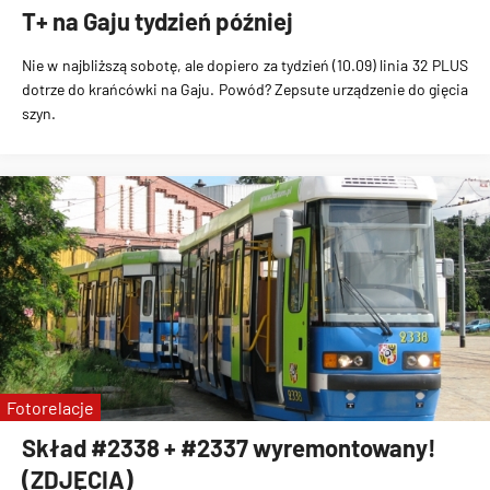
T+ na Gaju tydzień później
Nie w najbliższą sobotę, ale dopiero za tydzień (10.09) linia 32 PLUS
dotrze do krańcówki na Gaju.
Powód?
Zepsute urządzenie do gięcia
szyn.
Fotorelacje
Skład #2338 + #2337 wyremontowany!
(ZDJĘCIA)