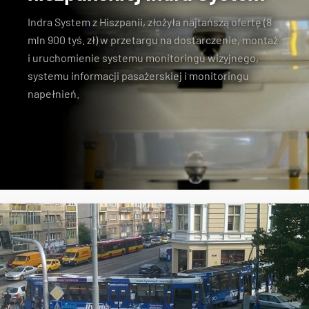
Indra System z Hiszpanii, złożyła najtańszą ofertę (8
mln 900 tyś. zł) w przetargu na dostarczenie, montaż
i uruchomienie systemu monitoringu wizyjnego,
systemu informacji pasażerskiej i monitoringu
napełnień.