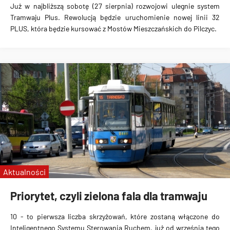
Już w najbliższą sobotę (27 sierpnia)
rozwojowi ulegnie system
Tramwaju Plus
. Rewolucją będzie
uruchomienie nowej linii 32
PLUS
, która będzie kursować z
Mostów Mieszczańskich do Pilczyc
.
Aktualności
Priorytet, czyli zielona fala dla tramwaju
10
-
to pierwsza liczba skrzyżowań, które zostaną włączone do
Inteligentnego Systemu Sterowania Ruchem
, już od września tego