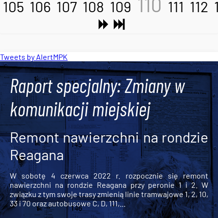
110
105
106
107
108
109
111
112
Tweets by AlertMPK
Raport specjalny: Zmiany w
komunikacji miejskiej
Remont nawierzchni na rondzie
Reagana
W sobotę 4 czerwca 2022 r. rozpocznie się remont
nawierzchni na rondzie Reagana przy peronie 1 i 2. W
związku z tym swoje trasy zmienią linie tramwajowe 1, 2, 10,
33 i 70 oraz autobusowe C, D, 111,...