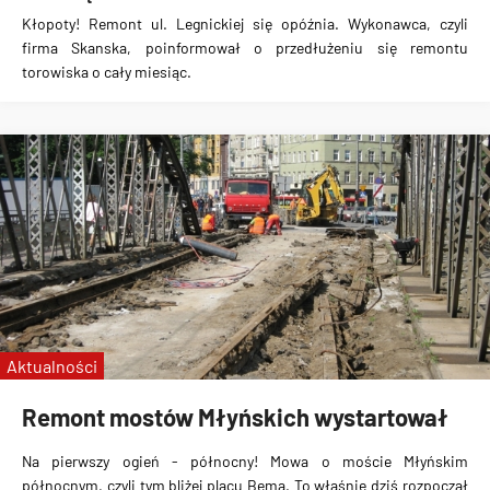
Kłopoty! Remont ul. Legnickiej się opóźnia. Wykonawca, czyli
firma Skanska, poinformował o przedłużeniu się remontu
torowiska o cały miesiąc.
Aktualności
Remont mostów Młyńskich wystartował
Na pierwszy ogień - północny! Mowa o moście Młyńskim
północnym, czyli tym bliżej placu Bema. To właśnie dziś rozpoczął