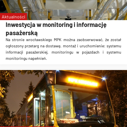
Aktualności
Inwestycja w monitoring i informację
pasażerską
Na stronie wrocławskiego MPK można zaobserwować, że został
ogłoszony przetarg na dostawę, montaż i uruchomienie: systemu
informacji pasażerskiej, monitoringu w pojazdach i systemu
monitoringu napełnień.