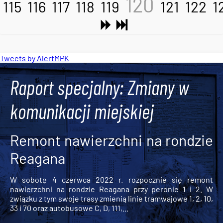
120
115
116
117
118
119
121
122
1
Tweets by AlertMPK
Raport specjalny: Zmiany w
komunikacji miejskiej
Remont nawierzchni na rondzie
Reagana
W sobotę 4 czerwca 2022 r. rozpocznie się remont
nawierzchni na rondzie Reagana przy peronie 1 i 2. W
związku z tym swoje trasy zmienią linie tramwajowe 1, 2, 10,
33 i 70 oraz autobusowe C, D, 111,...