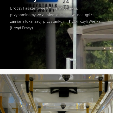
Drodzy Pasażerowie KM we Wrocławiu,
przypominamy, że z dniem dzisiejszym nastąpiła
zamiana lokalizacji przystanku nr 11204, czyli Wielka
(Urząd Pracy).