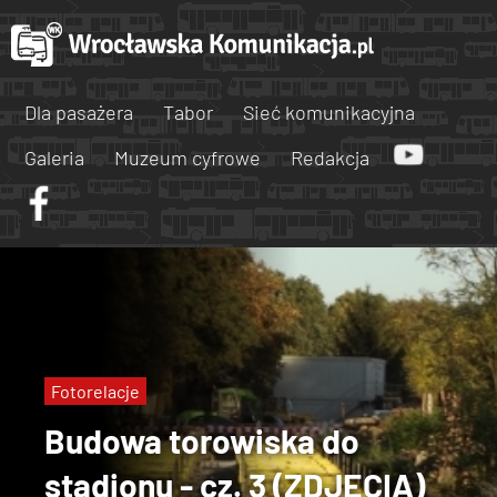
Dla pasażera
Tabor
Sieć komunikacyjna
Galeria
Muzeum cyfrowe
Redakcja
Fotorelacje
Budowa torowiska do
stadionu - cz. 3 (ZDJĘCIA)