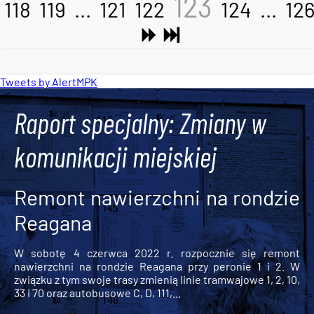
123
118
119
...
121
122
124
...
12
Tweets by AlertMPK
Raport specjalny: Zmiany w
komunikacji miejskiej
Remont nawierzchni na rondzie
Reagana
W sobotę 4 czerwca 2022 r. rozpocznie się remont
nawierzchni na rondzie Reagana przy peronie 1 i 2. W
związku z tym swoje trasy zmienią linie tramwajowe 1, 2, 10,
33 i 70 oraz autobusowe C, D, 111,...