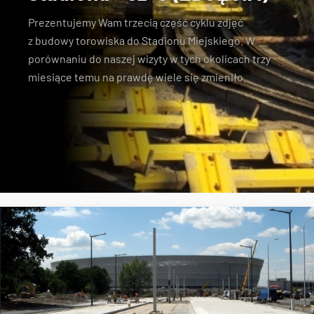
Prezentujemy Wam trzecią część cyklu zdjęć
z
budowy torowiska do Stadionu Miejskiego
. W
porównaniu do naszej wizyty w tych okolicach trzy
miesiące temu
na prawdę wiele się zmieniło
.