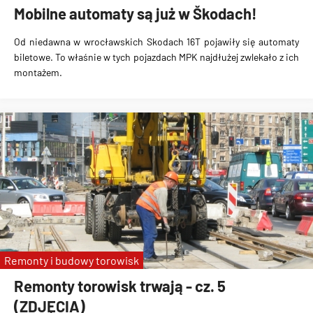
Mobilne automaty są już w Škodach!
Od niedawna w wrocławskich Skodach 16T pojawiły się automaty
biletowe. To właśnie w tych pojazdach MPK najdłużej zwlekało z ich
montażem.
Remonty i budowy torowisk
Remonty torowisk trwają - cz. 5
(ZDJĘCIA)