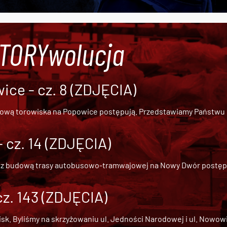
#TORYwolucja
ce - cz. 8 (ZDJĘCIA)
dową torowiska na Popowice
postępują. Przedstawiamy Państwu ob
cz. 14 (ZDJĘCIA)
 z
budową trasy autobusowo-tramwajowej na Nowy Dwór
postępu
cz. 143 (ZDJĘCIA)
 Byliśmy na skrzyżowaniu ul. Jedności Narodowej i ul. Nowowiejs