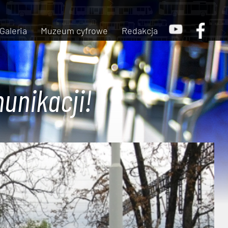
Galeria
Muzeum cyfrowe
Redakcja
unikacji!