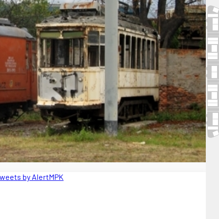
weets by AlertMPK