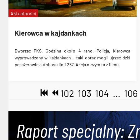
Aktualności
Kierowca w kajdankach
Dworzec PKS. Godzina około 4 rano. Policja, kierowca
wyprowadzony w kajdankach
- taki obraz mogli ujrzeć dziś
pasażerowie autobusu linii 257. Akcja niczym ta z filmu.
102
103
104
...
106
Raport specjalny: Z