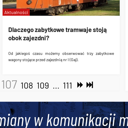
Aktualności
Dlaczego zabytkowe tramwaje stoją
obok zajezdni?
Od jakiegoś czasu możemy obserwować
trzy zabytkowe
wagony stojące przed zajezdnią nr I (Gaj)
.
107
108
109
...
111
miany w komunikacji m