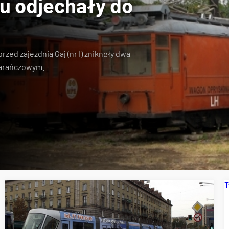
ju odjechały do
rzed zajezdnią Gaj (nr I)
zniknęły dwa
marańczowym
.
T