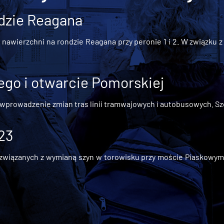
dzie Reagana
awierzchni na rondzie Reagana przy peronie 1 i 2. W związku z t
go i otwarcie Pomorskiej
 wprowadzenie zmian tras linii tramwajowych i autobusowych. Szc
 23
iązanych z wymianą szyn w torowisku przy moście Piaskowym, t