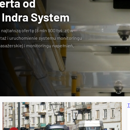
erta od
 Indra System
 najtańszą ofertę (8 mln 900 tyś. zł) w
ntaż i uruchomienie systemu monitoringu
asażerskiej i monitoringu napełnień.
T