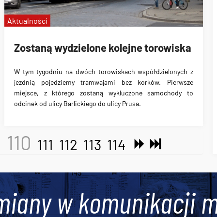
Aktualności
Zostaną wydzielone kolejne torowiska
W tym tygodniu na dwóch torowiskach współdzielonych z
jezdnią pojedziemy tramwajami bez korków. Pierwsze
miejsce, z którego zostaną wykluczone samochody to
odcinek
od ulicy Barlickiego do ulicy Prusa
.
110
9
111
112
113
114
miany w komunikacji m