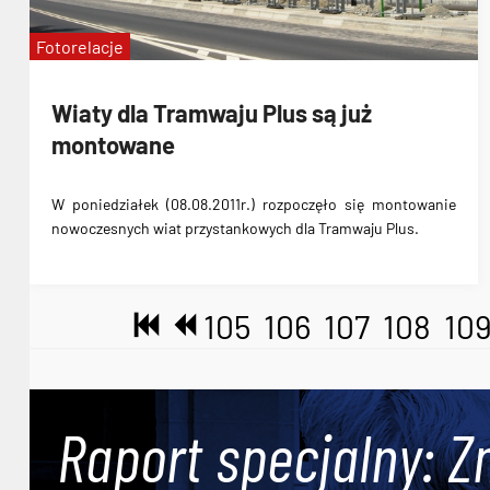
Fotorelacje
Wiaty dla Tramwaju Plus są już
montowane
W poniedziałek (08.08.2011r.)
rozpoczęło się montowanie
nowoczesnych wiat przystankowych dla Tramwaju Plus
.
105
106
107
108
10
Raport specjalny: Z