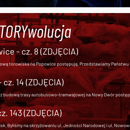
#TORYwolucja
ce - cz. 8 (ZDJĘCIA)
dową torowiska na Popowice
postępują. Przedstawiamy Państwu ob
cz. 14 (ZDJĘCIA)
 z
budową trasy autobusowo-tramwajowej na Nowy Dwór
postępu
cz. 143 (ZDJĘCIA)
 Byliśmy na skrzyżowaniu ul. Jedności Narodowej i ul. Nowowiejs