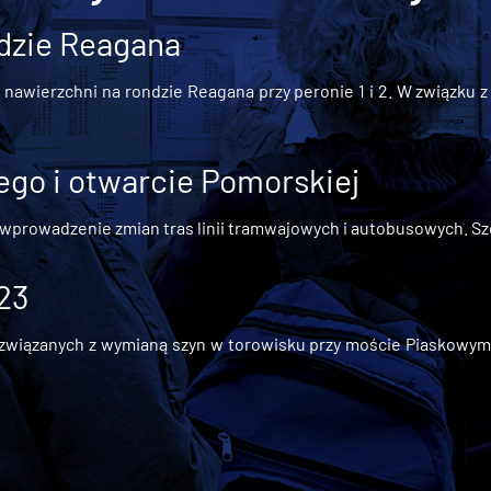
dzie Reagana
awierzchni na rondzie Reagana przy peronie 1 i 2. W związku z t
go i otwarcie Pomorskiej
 wprowadzenie zmian tras linii tramwajowych i autobusowych. Szc
 23
iązanych z wymianą szyn w torowisku przy moście Piaskowym, t