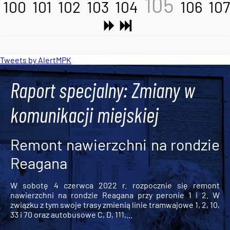
105
100
101
102
103
104
106
107
Tweets by AlertMPK
Raport specjalny: Zmiany w
komunikacji miejskiej
Remont nawierzchni na rondzie
Reagana
W sobotę 4 czerwca 2022 r. rozpocznie się remont
nawierzchni na rondzie Reagana przy peronie 1 i 2. W
związku z tym swoje trasy zmienią linie tramwajowe 1, 2, 10,
33 i 70 oraz autobusowe C, D, 111,...