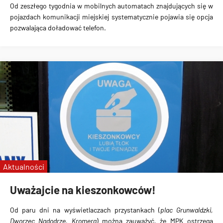
Od zeszłego tygodnia
w mobilnych automatach
znajdujących się w
pojazdach komunikacji miejskiej systematycznie pojawia się
opcja
pozwalająca doładować telefon
.
Aktualności
Uważajcie na kieszonkowców!
Od paru dni
na wyświetlaczach przystankach
(
plac Grunwaldzki,
Dworzec Nadodrze, Kromera
) można zauważyć, że MPK
ostrzega