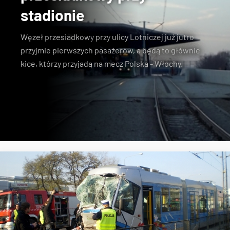
stadionie
Węzeł przesiadkowy
przy
ulicy Lotniczej
już jutro
przyjmie pierwszych pasażerów, a będą to głównie
kice, którzy przyjadą na mecz Polska - Włochy.