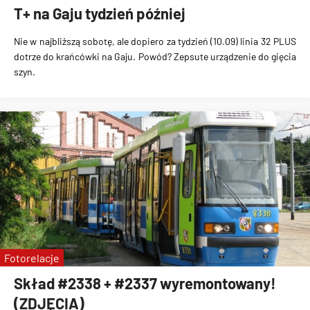
T+ na Gaju tydzień później
Nie w najbliższą sobotę, ale dopiero za tydzień (10.09) linia 32 PLUS
dotrze do krańcówki na Gaju.
Powód?
Zepsute urządzenie do gięcia
szyn.
Fotorelacje
Skład #2338 + #2337 wyremontowany!
(ZDJĘCIA)