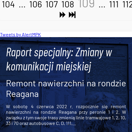
109
104
...
106
107
108
...
111
11
Tweets by AlertMPK
Raport specjalny: Zmiany w
komunikacji miejskiej
Remont nawierzchni na rondzie
Reagana
W sobotę 4 czerwca 2022 r. rozpocznie się remont
nawierzchni na rondzie Reagana przy peronie 1 i 2. W
związku z tym swoje trasy zmienią linie tramwajowe 1, 2, 10,
33 i 70 oraz autobusowe C, D, 111,...