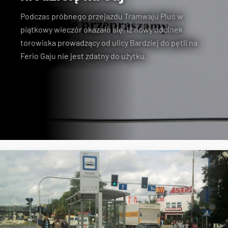
Podczas
próbnego przejazdu Tramwaju Plus
w
piątkowy wieczór okazało się, iż nowy odcinek
torowiska prowadzący
od ulicy Bardziej do pętli na
Ferio Gaju
nie jest zdatny do użytku.