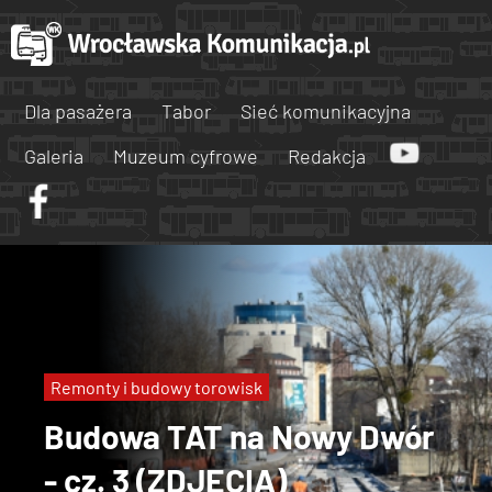
Dla pasażera
Tabor
Sieć komunikacyjna
Galeria
Muzeum cyfrowe
Redakcja
Remonty i budowy torowisk
Budowa TAT na Nowy Dwór
- cz. 3 (ZDJĘCIA)