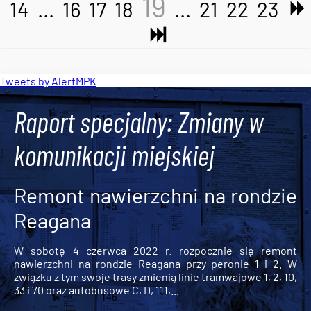
19
14
...
16
17
18
...
21
22
23
Tweets by AlertMPK
Raport specjalny: Zmiany w
komunikacji miejskiej
Remont nawierzchni na rondzie
Reagana
W sobotę 4 czerwca 2022 r. rozpocznie się remont
nawierzchni na rondzie Reagana przy peronie 1 i 2. W
związku z tym swoje trasy zmienią linie tramwajowe 1, 2, 10,
33 i 70 oraz autobusowe C, D, 111,...