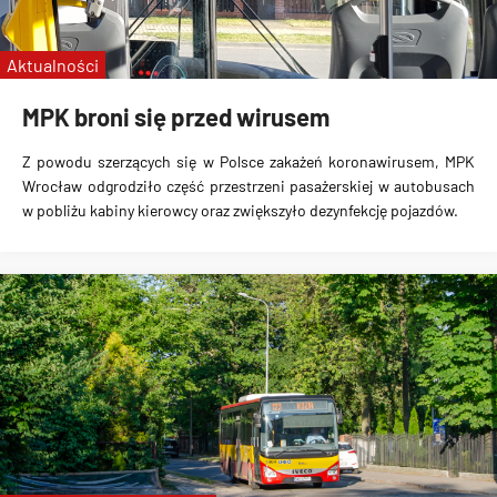
ul. Strzegomska
ul. Robotnicza
Aktualności
TAT
MPK broni się przed wirusem
Z powodu szerzących się w Polsce zakażeń koronawirusem, MPK
Wrocław odgrodziło część przestrzeni pasażerskiej w autobusach
w pobliżu kabiny kierowcy oraz zwiększyło dezynfekcję pojazdów.