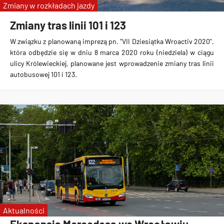
Zmiany w rozkładach jazdy
Zmiany tras linii 101 i 123
W związku z planowaną imprezą pn. "VII Dziesiątka Wroactiv 2020",
która odbędzie się w dniu 8 marca 2020 roku (niedziela) w ciągu
ulicy Królewieckiej, planowane jest wprowadzenie
zmiany tras linii
autobusowej 101 i 123
.
Aktualności