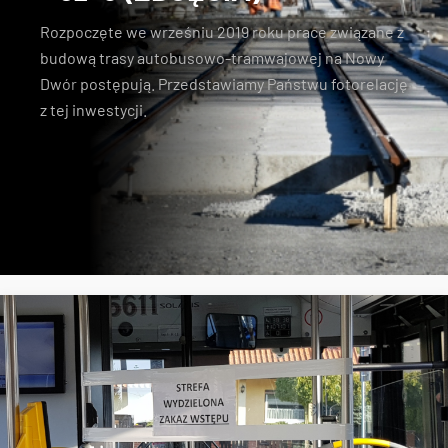
Rozpoczęte we wrześniu 2019 roku prace związane z
budową trasy autobusowo-tramwajowej na Nowy
Dwór
postępują. Przedstawiamy Państwu fotorelację
z tej inwestycji.
Nowy Dwór
tramwaj na Nowy Dwór
budowa torowiska