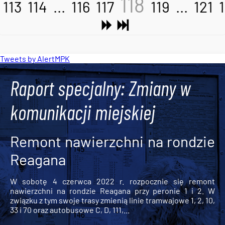
118
113
114
...
116
117
119
...
121
Tweets by AlertMPK
Raport specjalny: Zmiany w
komunikacji miejskiej
Remont nawierzchni na rondzie
Reagana
W sobotę 4 czerwca 2022 r. rozpocznie się remont
nawierzchni na rondzie Reagana przy peronie 1 i 2. W
związku z tym swoje trasy zmienią linie tramwajowe 1, 2, 10,
33 i 70 oraz autobusowe C, D, 111,...