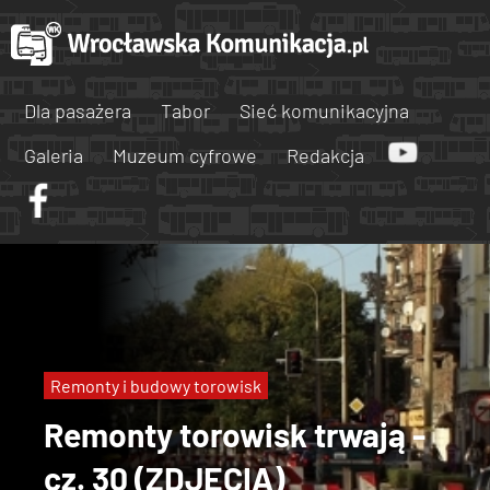
Dla pasażera
Tabor
Sieć komunikacyjna
Galeria
Muzeum cyfrowe
Redakcja
Remonty i budowy torowisk
Remonty torowisk trwają -
cz. 30 (ZDJĘCIA)