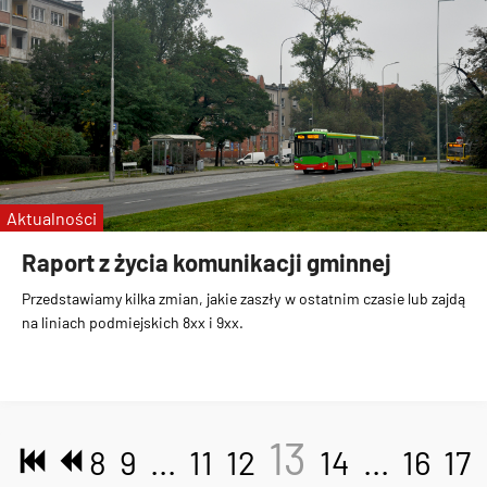
Aktualności
Raport z życia komunikacji gminnej
Przedstawiamy kilka zmian, jakie zaszły w ostatnim czasie lub zajdą
na liniach podmiejskich 8xx i 9xx.
13
8
9
...
11
12
14
...
16
17