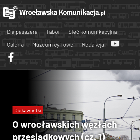
Dla pasażera
Tabor
Sieć komunikacyjna
Galeria
Muzeum cyfrowe
Redakcja
Ciekawostki
O wrocławskich węzłach
przesiadkowych (cz. 1)