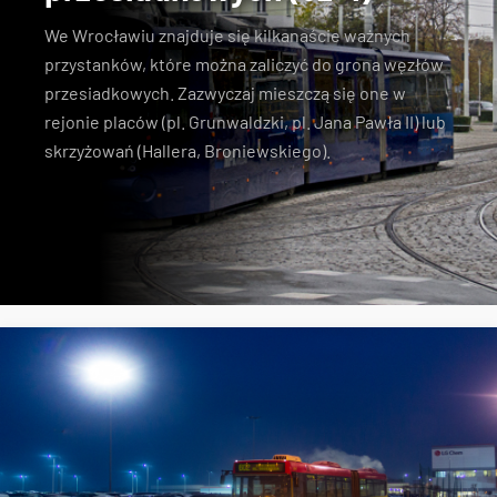
We Wrocławiu znajduje się kilkanaście ważnych
przystanków, które można zaliczyć do grona węzłów
przesiadkowych. Zazwyczaj mieszczą się one w
rejonie placów (pl. Grunwaldzki, pl. Jana Pawła II) lub
skrzyżowań (Hallera, Broniewskiego).
Dworzec Nadodrze
węzły przesiadkowe