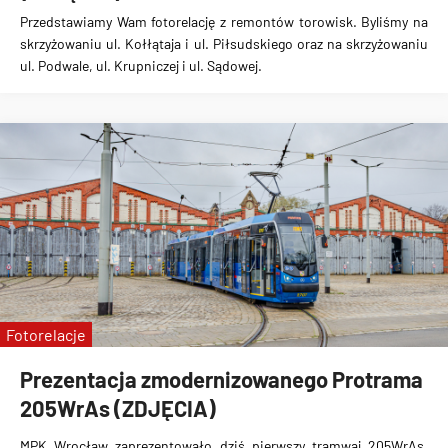
Przedstawiamy Wam fotorelację z remontów torowisk. Byliśmy na
skrzyżowaniu ul. Kołłątaja i ul. Piłsudskiego oraz na skrzyżowaniu
ul. Podwale, ul. Krupniczej i ul. Sądowej.
Fotorelacje
Prezentacja zmodernizowanego Protrama
205WrAs (ZDJĘCIA)
MPK Wrocław zaprezentowało dziś pierwszy tramwaj 205WrAs,