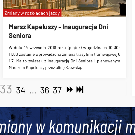
Zmiany w rozkładach jazdy
Marsz Kapeluszy - Inauguracja Dni
Seniora
W dniu
14 września 2018 roku (piątek)
w godzinach 10:30-
11:00 zostanie wprowadzona zmiana trasy linii tramwajowej 6
i 7. Ma to związek z Inauguracją Dni Seniora i planowanym
Marszem Kapeluszy przez ulicę Szewską.
33
34
...
36
37
miany w komunikacji m