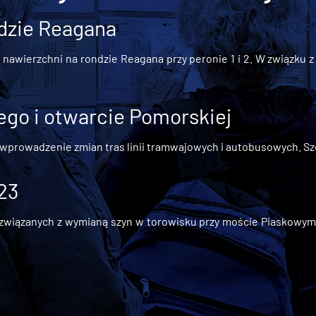
dzie Reagana
awierzchni na rondzie Reagana przy peronie 1 i 2. W związku z t
go i otwarcie Pomorskiej
 wprowadzenie zmian tras linii tramwajowych i autobusowych. Szc
 23
iązanych z wymianą szyn w torowisku przy moście Piaskowym, t