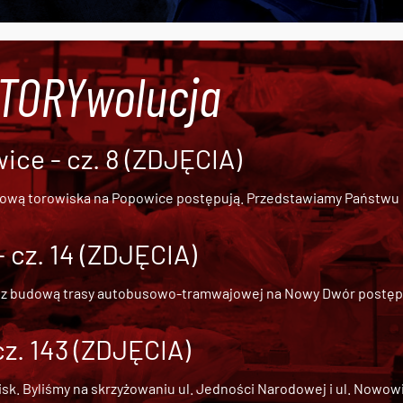
#TORYwolucja
ce - cz. 8 (ZDJĘCIA)
dową torowiska na Popowice
postępują. Przedstawiamy Państwu ob
cz. 14 (ZDJĘCIA)
 z
budową trasy autobusowo-tramwajowej na Nowy Dwór
postępu
cz. 143 (ZDJĘCIA)
 Byliśmy na skrzyżowaniu ul. Jedności Narodowej i ul. Nowowiejs