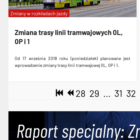
Zmiany w rozkładach jazdy
Zmiana trasy linii tramwajowych 0L,
0P i 1
Od 17 września 2018 roku (poniedziałek) planowane jest
wprowadzenie
zmiany trasy linii tramwajowej 0L, 0P i 1
.
28
29
...
31
32
Raport specjalny: Z