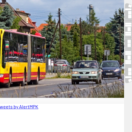
weets by AlertMPK