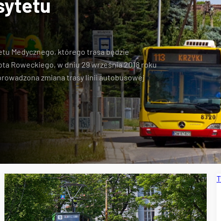
sytetu
etu Medycznego, którego trasa będzie
rota Roweckiego, w dniu 29 września 2018 roku
wprowadzona
zmiana trasy linii autobusowej
T