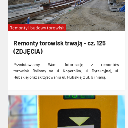
zmiany tras
Bieg Uniwersytetu Medycznego
linia 
Remonty i budowy torowisk
Remonty torowisk trwają - cz. 125
(ZDJĘCIA)
Przedstawiamy Wam fotorelację z remontów
torowisk. Byliśmy na ul. Kopernika, ul. Dyrekcyjnej, ul.
Hubskiej oraz skrzyżowaniu ul. Hubskiej z ul. Glinianą.