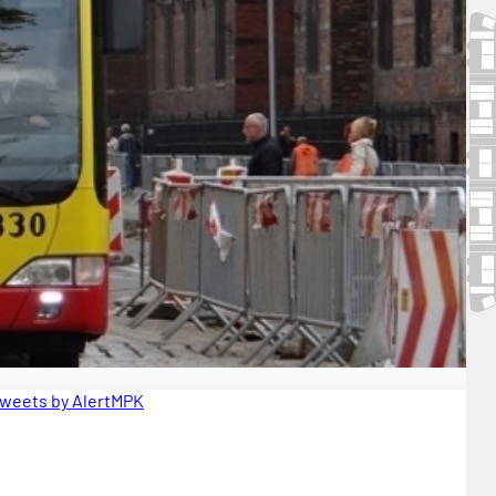
weets by AlertMPK