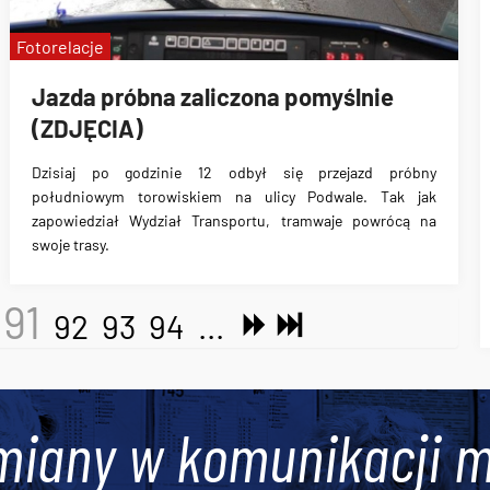
Fotorelacje
Jazda próbna zaliczona pomyślnie
(ZDJĘCIA)
Dzisiaj po godzinie 12 odbył się przejazd próbny
południowym torowiskiem na ulicy Podwale.
Tak jak
zapowiedział Wydział Transportu, tramwaje powrócą na
swoje trasy.
91
92
93
94
...
miany w komunikacji m