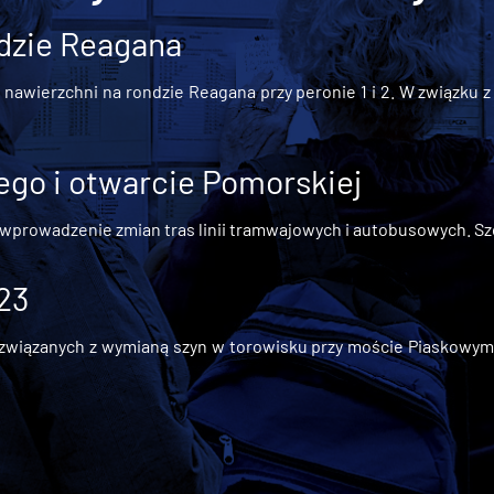
dzie Reagana
awierzchni na rondzie Reagana przy peronie 1 i 2. W związku z t
go i otwarcie Pomorskiej
 wprowadzenie zmian tras linii tramwajowych i autobusowych. Szc
 23
iązanych z wymianą szyn w torowisku przy moście Piaskowym, t