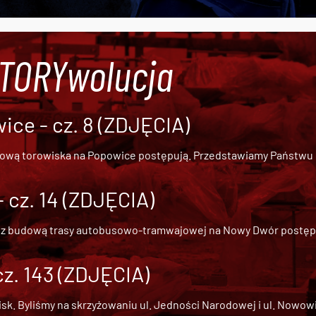
#TORYwolucja
ce - cz. 8 (ZDJĘCIA)
dową torowiska na Popowice
postępują. Przedstawiamy Państwu ob
cz. 14 (ZDJĘCIA)
 z
budową trasy autobusowo-tramwajowej na Nowy Dwór
postępu
cz. 143 (ZDJĘCIA)
 Byliśmy na skrzyżowaniu ul. Jedności Narodowej i ul. Nowowiejs