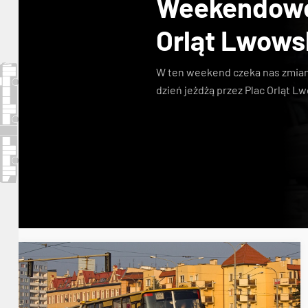
Weekendowe 
Orląt Lwows
W ten weekend czeka nas zmiana
dzień jeżdżą przez Plac Orląt L