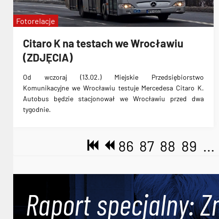
Fotorelacje
Citaro K na testach we Wrocławiu
(ZDJĘCIA)
Od wczoraj (13.02.) Miejskie Przedsiębiorstwo
Komunikacyjne we Wrocławiu testuje Mercedesa Citaro K.
Autobus będzie stacjonował we Wrocławiu przed dwa
tygodnie.
86
87
88
89
...
Raport specjalny: Z