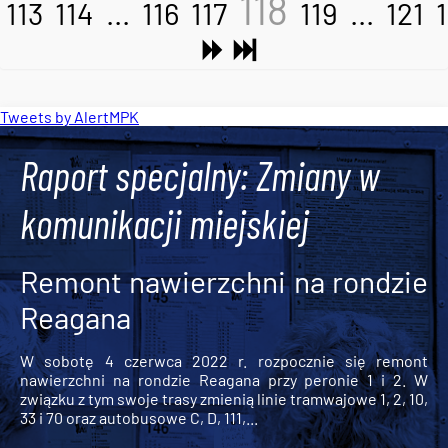
118
113
114
...
116
117
119
...
121
Tweets by AlertMPK
Raport specjalny: Zmiany w
komunikacji miejskiej
Remont nawierzchni na rondzie
Reagana
W sobotę 4 czerwca 2022 r. rozpocznie się remont
nawierzchni na rondzie Reagana przy peronie 1 i 2. W
związku z tym swoje trasy zmienią linie tramwajowe 1, 2, 10,
33 i 70 oraz autobusowe C, D, 111,...