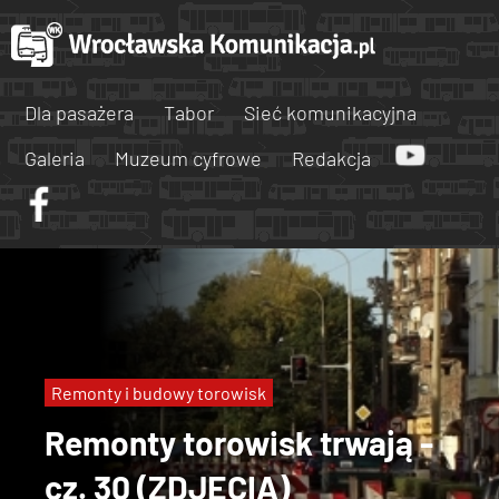
Dla pasażera
Tabor
Sieć komunikacyjna
Galeria
Muzeum cyfrowe
Redakcja
Remonty i budowy torowisk
Remonty torowisk trwają -
cz. 30 (ZDJĘCIA)