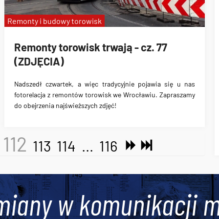
Remonty i budowy torowisk
Remonty torowisk trwają - cz. 77
(ZDJĘCIA)
Nadszedł czwartek, a więc tradycyjnie pojawia się u nas
fotorelacja z remontów torowisk we Wrocławiu. Zapraszamy
do obejrzenia najświeższych zdjęć!
112
113
114
...
116
miany w komunikacji m