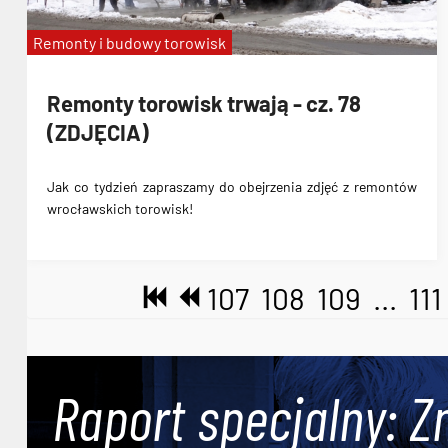
Remonty i budowy torowisk
Remonty torowisk trwają - cz. 78
(ZDJĘCIA)
Jak co tydzień zapraszamy do obejrzenia zdjęć z remontów
wrocławskich torowisk!
107
108
109
...
111
Raport specjalny: Z