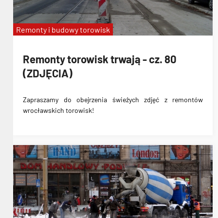
Remonty i budowy torowisk
Remonty torowisk trwają - cz. 80
(ZDJĘCIA)
Zapraszamy do obejrzenia świeżych zdjęć z remontów
wrocławskich torowisk!