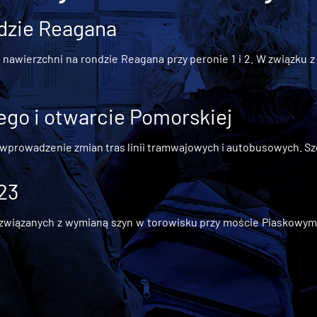
dzie Reagana
awierzchni na rondzie Reagana przy peronie 1 i 2. W związku z t
go i otwarcie Pomorskiej
 wprowadzenie zmian tras linii tramwajowych i autobusowych. Szc
 23
iązanych z wymianą szyn w torowisku przy moście Piaskowym, t