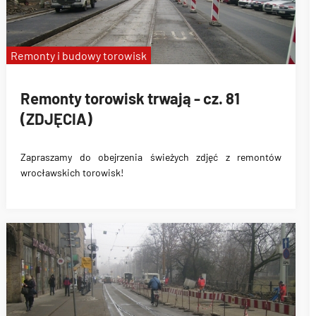
Remonty i budowy torowisk
Remonty torowisk trwają - cz. 81
(ZDJĘCIA)
Zapraszamy do obejrzenia świeżych zdjęć z remontów
wrocławskich torowisk!