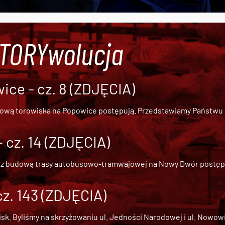
#TORYwolucja
ce - cz. 8 (ZDJĘCIA)
dową torowiska na Popowice
postępują. Przedstawiamy Państwu ob
cz. 14 (ZDJĘCIA)
 z
budową trasy autobusowo-tramwajowej na Nowy Dwór
postępu
cz. 143 (ZDJĘCIA)
 Byliśmy na skrzyżowaniu ul. Jedności Narodowej i ul. Nowowiejs