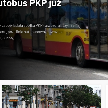
utobus PKP już
k zapowiadała spółka PKP), a wczoraj, czyli
29
zastępcza linia autobusowa, dowożąca
l. Suchą
.
T