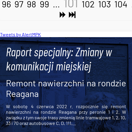
101
96
97
98
99
...
102
103
104
Tweets by AlertMPK
Raport specjalny: Zmiany w
komunikacji miejskiej
Remont nawierzchni na rondzie
Reagana
W sobotę 4 czerwca 2022 r. rozpocznie się remont
nawierzchni na rondzie Reagana przy peronie 1 i 2. W
związku z tym swoje trasy zmienią linie tramwajowe 1, 2, 10,
33 i 70 oraz autobusowe C, D, 111,...