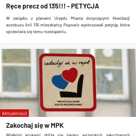
Ręce precz od 135!!! - PETYCJA
W związku z planami Urzędu Miasta
dotyczącymi likwidacji
autobusu linii 135
mieszkańcy Popowic wystosowali
petycję, która
sprzeciwia się temu rozwiązaniu
.
Aktualności
Zakochaj się w MPK
Wielkimi krokami zbliża się święto wszystkich zakochanych