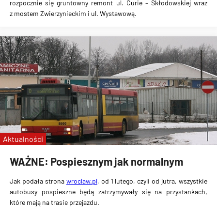
rozpocznie się gruntowny remont
ul. Curie – Skłodowskiej
wraz
z
mostem Zwierzynieckim
i
ul. Wystawową
.
Aktualności
WAŻNE: Pospiesznym jak normalnym
Jak podała strona
wroclaw.pl
,
od 1 lutego
, czyli od jutra,
wszystkie
autobusy pospieszne będą zatrzymywały się na przystankach
,
które mają na trasie przejazdu.