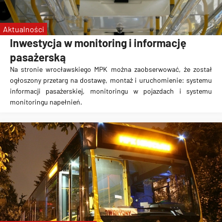
Aktualności
Inwestycja w monitoring i informację
pasażerską
Na stronie wrocławskiego MPK można zaobserwować, że został
ogłoszony przetarg na dostawę, montaż i uruchomienie: systemu
informacji pasażerskiej, monitoringu w pojazdach i systemu
monitoringu napełnień.