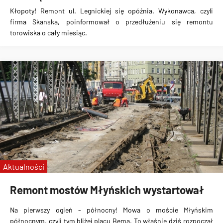
Kłopoty! Remont ul. Legnickiej się opóźnia. Wykonawca, czyli
firma Skanska, poinformował o przedłużeniu się remontu
torowiska o cały miesiąc.
Aktualności
Remont mostów Młyńskich wystartował
Na pierwszy ogień - północny! Mowa o moście Młyńskim
północnym, czyli tym bliżej placu Bema. To właśnie dziś rozpoczął