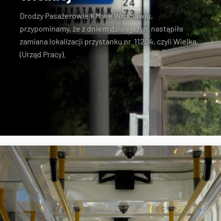
Drodzy Pasażerowie KM we Wrocławiu,
przypominamy, że z dniem dzisiejszym nastąpiła
zamiana lokalizacji przystanku nr 11204, czyli Wielka
(Urząd Pracy).