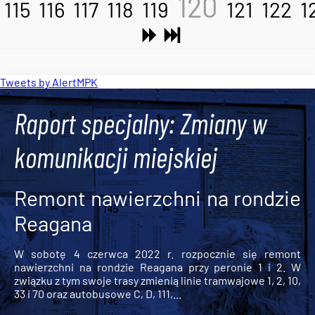
120
115
116
117
118
119
121
122
1
Tweets by AlertMPK
Raport specjalny: Zmiany w
komunikacji miejskiej
Remont nawierzchni na rondzie
Reagana
W sobotę 4 czerwca 2022 r. rozpocznie się remont
nawierzchni na rondzie Reagana przy peronie 1 i 2. W
związku z tym swoje trasy zmienią linie tramwajowe 1, 2, 10,
33 i 70 oraz autobusowe C, D, 111,...