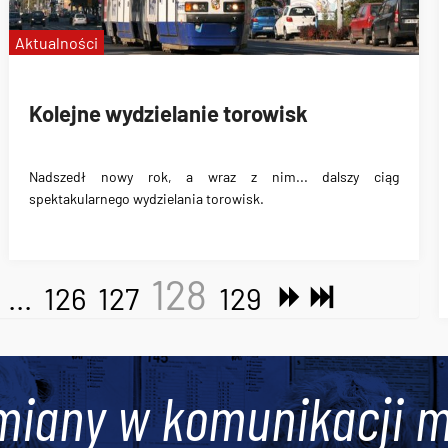
Aktualności
Kolejne wydzielanie torowisk
Nadszedł nowy rok, a wraz z nim... dalszy ciąg
spektakularnego wydzielania torowisk.
128
...
126
127
129
miany w komunikacji m