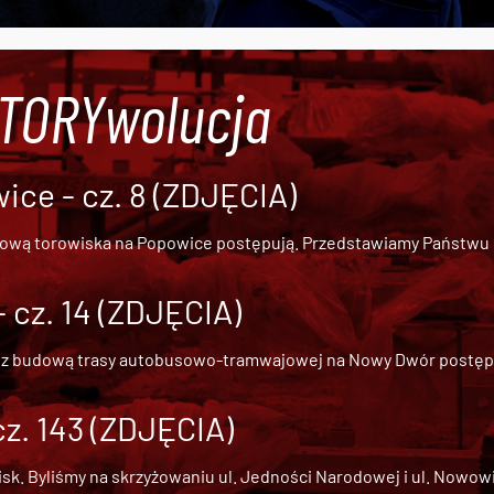
#TORYwolucja
ce - cz. 8 (ZDJĘCIA)
dową torowiska na Popowice
postępują. Przedstawiamy Państwu ob
cz. 14 (ZDJĘCIA)
 z
budową trasy autobusowo-tramwajowej na Nowy Dwór
postępu
cz. 143 (ZDJĘCIA)
 Byliśmy na skrzyżowaniu ul. Jedności Narodowej i ul. Nowowiejs