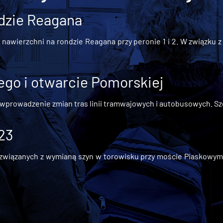
dzie Reagana
awierzchni na rondzie Reagana przy peronie 1 i 2. W związku z t
go i otwarcie Pomorskiej
 wprowadzenie zmian tras linii tramwajowych i autobusowych. Szc
 23
iązanych z wymianą szyn w torowisku przy moście Piaskowym, t