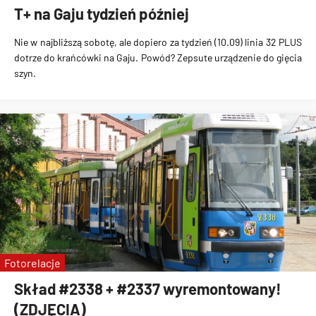
T+ na Gaju tydzień później
Nie w najbliższą sobotę, ale dopiero za tydzień (10.09) linia 32 PLUS
dotrze do krańcówki na Gaju.
Powód?
Zepsute urządzenie do gięcia
szyn.
Fotorelacje
Skład #2338 + #2337 wyremontowany!
(ZDJĘCIA)