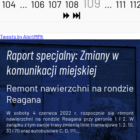
109
104
...
106
107
108
...
111
11
Tweets by AlertMPK
Raport specjalny: Zmiany w
komunikacji miejskiej
Remont nawierzchni na rondzie
Reagana
W sobotę 4 czerwca 2022 r. rozpocznie się remont
nawierzchni na rondzie Reagana przy peronie 1 i 2. W
związku z tym swoje trasy zmienią linie tramwajowe 1, 2, 10,
33 i 70 oraz autobusowe C, D, 111,...