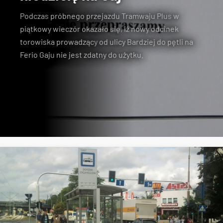
Podczas
próbnego przejazdu Tramwaju Plus
w
piątkowy wieczór okazało się, iż nowy odcinek
torowiska prowadzący
od ulicy Bardziej do pętli na
Ferio Gaju
nie jest zdatny do użytku.