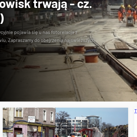
wisk trwają - cz.
)
yjnie pojawia się u nas fotorelacja z
u. Zapraszamy do obejrzenia najświeższych
T