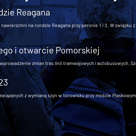
dzie Reagana
awierzchni na rondzie Reagana przy peronie 1 i 2. W związku z t
go i otwarcie Pomorskiej
 wprowadzenie zmian tras linii tramwajowych i autobusowych. Szc
 23
iązanych z wymianą szyn w torowisku przy moście Piaskowym, t