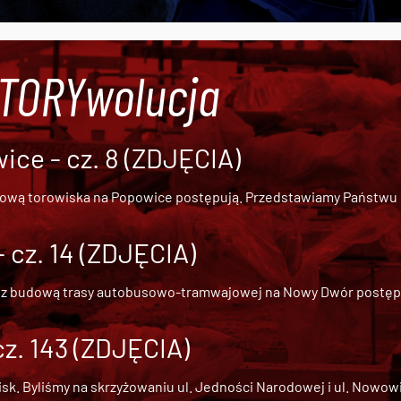
#TORYwolucja
ce - cz. 8 (ZDJĘCIA)
dową torowiska na Popowice
postępują. Przedstawiamy Państwu ob
cz. 14 (ZDJĘCIA)
 z
budową trasy autobusowo-tramwajowej na Nowy Dwór
postępu
cz. 143 (ZDJĘCIA)
 Byliśmy na skrzyżowaniu ul. Jedności Narodowej i ul. Nowowiejs