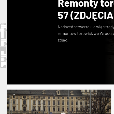
Remonty toro
57 (ZDJĘCIA
Nadszedł czwartek, a więc tradyc
remontów torowisk we Wrocławi
zdjęć!