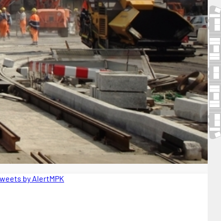
weets by AlertMPK