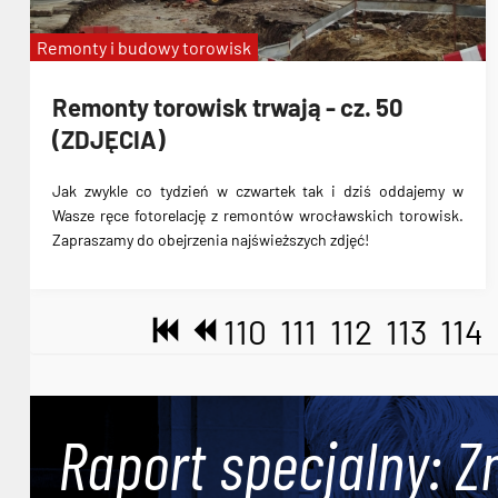
Remonty i budowy torowisk
Remonty torowisk trwają - cz. 50
(ZDJĘCIA)
Jak zwykle co tydzień w czwartek tak i dziś oddajemy w
Wasze ręce fotorelację z remontów wrocławskich torowisk.
Zapraszamy do obejrzenia najświeższych zdjęć!
110
111
112
113
114
Raport specjalny: Z