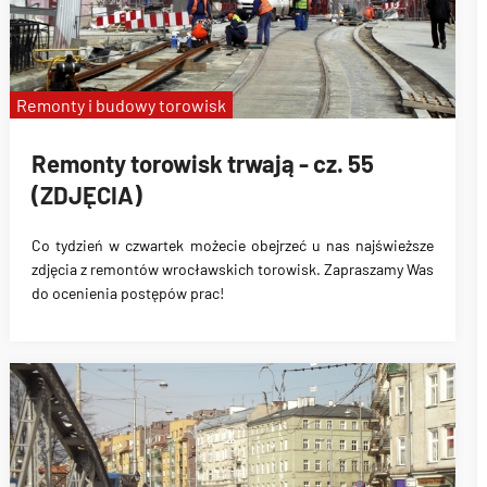
Remonty i budowy torowisk
Remonty torowisk trwają - cz. 55
(ZDJĘCIA)
Co tydzień w czwartek możecie obejrzeć u nas najświeższe
zdjęcia z remontów wrocławskich torowisk. Zapraszamy Was
do ocenienia postępów prac!