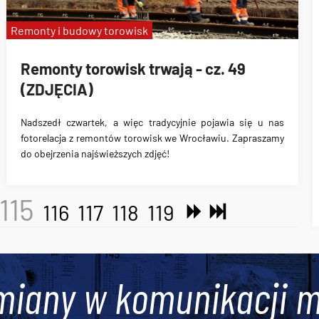
Remonty i budowy torowisk
Remonty torowisk trwają - cz. 49
(ZDJĘCIA)
Nadszedł czwartek, a więc tradycyjnie pojawia się u nas
fotorelacja z remontów torowisk we Wrocławiu. Zapraszamy
do obejrzenia najświeższych zdjęć!
115
116
117
118
119
miany w komunikacji m