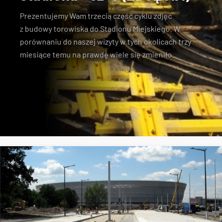
Prezentujemy Wam trzecią część cyklu zdjęć
z
budowy torowiska do Stadionu Miejskiego
. W
porównaniu do naszej wizyty w tych okolicach trzy
miesiące temu
na prawdę wiele się zmieniło
.