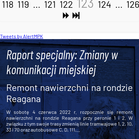
123
118
119
...
121
122
124
...
12
Tweets by AlertMPK
Raport specjalny: Zmiany w
komunikacji miejskiej
Remont nawierzchni na rondzie
Reagana
W sobotę 4 czerwca 2022 r. rozpocznie się remont
nawierzchni na rondzie Reagana przy peronie 1 i 2. W
związku z tym swoje trasy zmienią linie tramwajowe 1, 2, 10,
33 i 70 oraz autobusowe C, D, 111,...