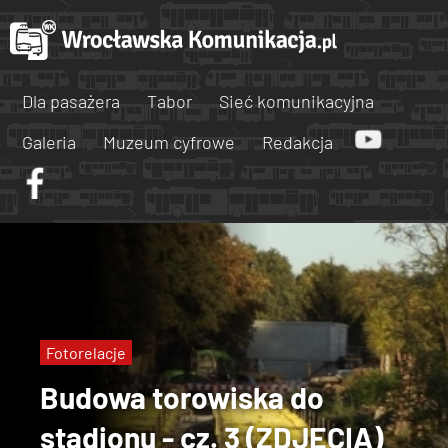
Dla pasażera
Tabor
Sieć komunikacyjna
Galeria
Muzeum cyfrowe
Redakcja
Fotorelacje
Budowa torowiska do
stadionu - cz. 3 (ZDJĘCIA)