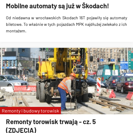
Mobilne automaty są już w Škodach!
Od niedawna w wrocławskich Skodach 16T pojawiły się automaty
biletowe. To właśnie w tych pojazdach MPK najdłużej zwlekało z ich
montażem.
Remonty i budowy torowisk
Remonty torowisk trwają - cz. 5
(ZDJĘCIA)