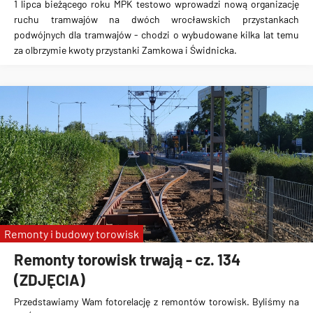
1 lipca bieżącego roku MPK testowo wprowadzi
nową organizację
ruchu tramwajów
na dwóch wrocławskich przystankach
podwójnych dla tramwajów - chodzi o wybudowane kilka lat temu
za olbrzymie kwoty przystanki Zamkowa i Świdnicka.
Remonty i budowy torowisk
Remonty torowisk trwają - cz. 134
(ZDJĘCIA)
Przedstawiamy Wam fotorelację z remontów torowisk. Byliśmy na