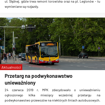
ul. Ślężnej, gdzie trwa remont torowiska oraz na pl. Legionów - tu
wymieniane są rozjazdy.
Aktualności
Przetarg na podwykonawstwo
unieważniony
24 czerwca 2019 r. MPK zdecydowało o
unieważnieniu
ogłoszonego kilka miesięcy wcześniej przetargu
na
podwykonawstwo przewozów na niektórych liniach autobusowych.