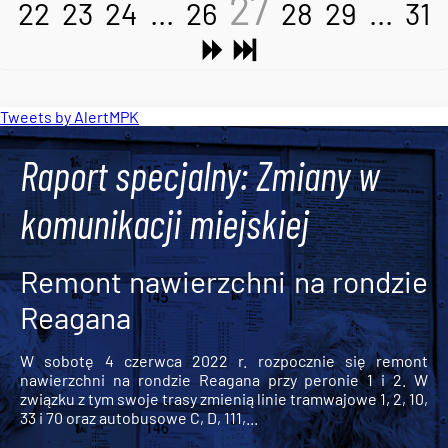
27
22
23
24
...
26
28
29
...
31
Tweets by AlertMPK
Raport specjalny: Zmiany w
komunikacji miejskiej
Remont nawierzchni na rondzie
Reagana
W sobotę 4 czerwca 2022 r. rozpocznie się remont
nawierzchni na rondzie Reagana przy peronie 1 i 2. W
związku z tym swoje trasy zmienią linie tramwajowe 1, 2, 10,
33 i 70 oraz autobusowe C, D, 111,...