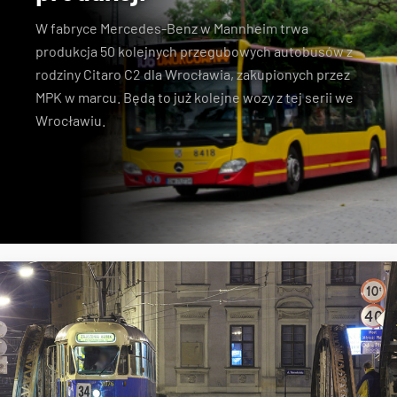
W fabryce Mercedes-Benz w Mannheim
trwa
produkcja 50 kolejnych przegubowych autobusów z
rodziny Citaro C2
dla Wrocławia, zakupionych przez
MPK w marcu. Będą to już kolejne wozy z tej serii we
Wrocławiu.
nowe autobusy
Mercedes-Benz