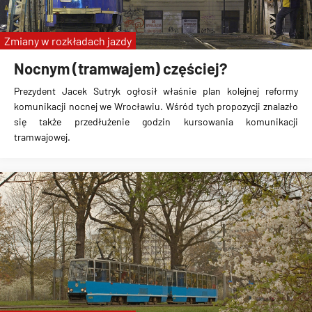
Citaro C2
Euro 5
Zmiany w rozkładach jazdy
Nocnym (tramwajem) częściej?
Prezydent Jacek Sutryk ogłosił właśnie plan kolejnej reformy
komunikacji nocnej we Wrocławiu. Wśród tych propozycji znalazło
się także
przedłużenie godzin kursowania komunikacji
tramwajowej
.