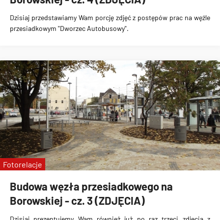
Dzisiaj przedstawiamy Wam porcję
zdjęć z postępów prac na węźle
przesiadkowym "Dworzec Autobusowy"
.
Fotorelacje
Budowa węzła przesiadkowego na
Borowskiej - cz. 3 (ZDJĘCIA)
Dzisiaj prezentujemy Wam również już po raz trzeci
zdjęcia z