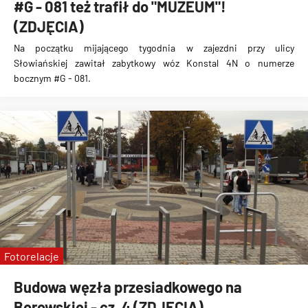
#G - 081 też trafił do "MUZEUM"!
(ZDJĘCIA)
Na początku mijającego tygodnia w zajezdni przy ulicy
Słowiańskiej
zawitał zabytkowy wóz Konstal 4N o numerze
bocznym #G - 081
.
Fotorelacje
Budowa węzła przesiadkowego na
Borowskiej - cz. 4 (ZDJĘCIA)