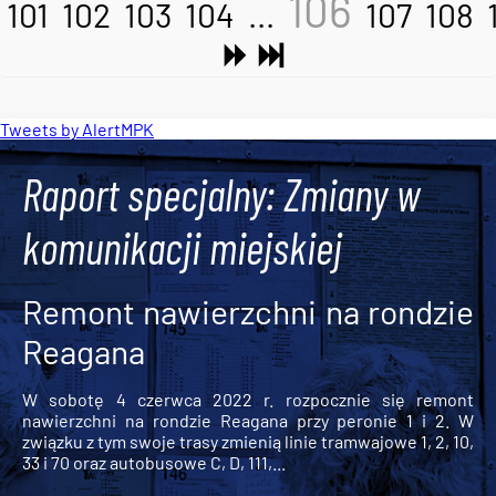
106
101
102
103
104
...
107
108
Tweets by AlertMPK
Raport specjalny: Zmiany w
komunikacji miejskiej
Remont nawierzchni na rondzie
Reagana
W sobotę 4 czerwca 2022 r. rozpocznie się remont
nawierzchni na rondzie Reagana przy peronie 1 i 2. W
związku z tym swoje trasy zmienią linie tramwajowe 1, 2, 10,
33 i 70 oraz autobusowe C, D, 111,...