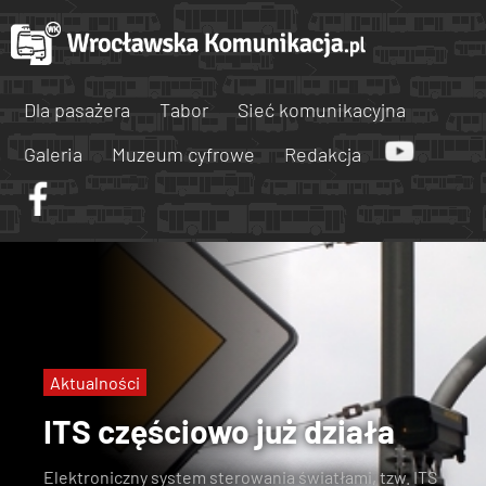
Dla pasażera
Tabor
Sieć komunikacyjna
Galeria
Muzeum cyfrowe
Redakcja
Aktualności
ITS częściowo już działa
Elektroniczny system sterowania światłami, tzw. ITS