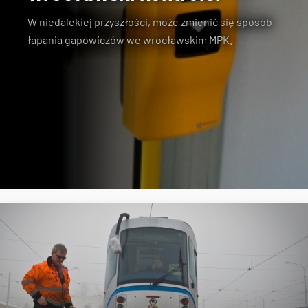
W niedalekiej przyszłości, może zmienić się sposób
łapania gapowiczów we wrocławskim MPK.