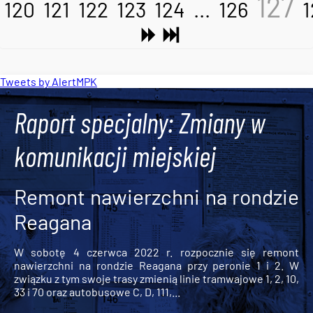
127
120
121
122
123
124
...
126
1
Tweets by AlertMPK
Raport specjalny: Zmiany w
komunikacji miejskiej
Remont nawierzchni na rondzie
Reagana
W sobotę 4 czerwca 2022 r. rozpocznie się remont
nawierzchni na rondzie Reagana przy peronie 1 i 2. W
związku z tym swoje trasy zmienią linie tramwajowe 1, 2, 10,
33 i 70 oraz autobusowe C, D, 111,...