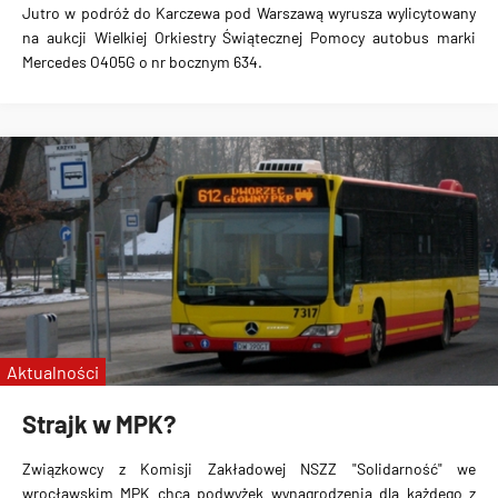
Jutro w podróż do Karczewa pod Warszawą wyrusza wylicytowany
na aukcji Wielkiej Orkiestry Świątecznej Pomocy autobus marki
Mercedes O405G o nr bocznym 634.
Aktualności
Strajk w MPK?
Związkowcy z Komisji Zakładowej NSZZ "Solidarność" we
wrocławskim MPK chcą podwyżek wynagrodzenia dla każdego z