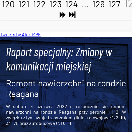
1
120
121
122
123
124
...
126
127
Tweets by AlertMPK
Raport specjalny: Zmiany w
komunikacji miejskiej
Remont nawierzchni na rondzie
Reagana
W sobotę 4 czerwca 2022 r. rozpocznie się remont
nawierzchni na rondzie Reagana przy peronie 1 i 2. W
związku z tym swoje trasy zmienią linie tramwajowe 1, 2, 10,
33 i 70 oraz autobusowe C, D, 111,...