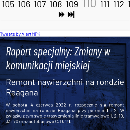
110
105
106
107
108
109
111
112
Tweets by AlertMPK
Raport specjalny: Zmiany w
komunikacji miejskiej
Remont nawierzchni na rondzie
Reagana
W sobotę 4 czerwca 2022 r. rozpocznie się remont
nawierzchni na rondzie Reagana przy peronie 1 i 2. W
związku z tym swoje trasy zmienią linie tramwajowe 1, 2, 10,
33 i 70 oraz autobusowe C, D, 111,...