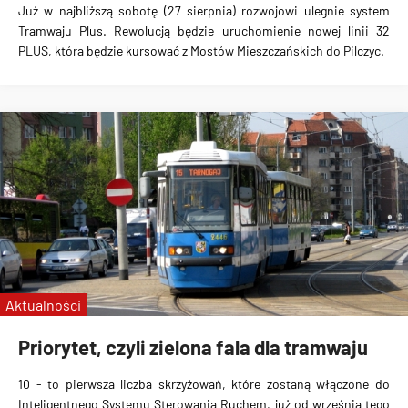
Już w najbliższą sobotę (27 sierpnia)
rozwojowi ulegnie system
Tramwaju Plus
. Rewolucją będzie
uruchomienie nowej linii 32
PLUS
, która będzie kursować z
Mostów Mieszczańskich do Pilczyc
.
Aktualności
Priorytet, czyli zielona fala dla tramwaju
10
-
to pierwsza liczba skrzyżowań, które zostaną włączone do
Inteligentnego Systemu Sterowania Ruchem
, już od września tego