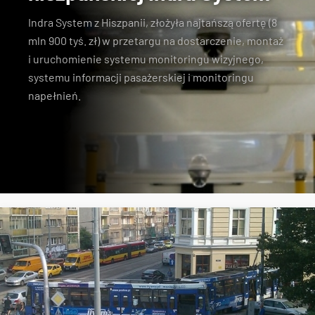
Indra System z Hiszpanii, złożyła najtańszą ofertę (8
mln 900 tyś. zł) w przetargu na dostarczenie, montaż
i uruchomienie systemu monitoringu wizyjnego,
systemu informacji pasażerskiej i monitoringu
napełnień.