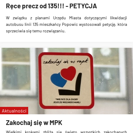
Ręce precz od 135!!! - PETYCJA
W związku z planami Urzędu Miasta
dotyczącymi likwidacji
autobusu linii 135
mieszkańcy Popowic wystosowali
petycję, która
sprzeciwia się temu rozwiązaniu
.
Aktualności
Zakochaj się w MPK
Wielkimi krokami zbliża się święto wszystkich zakochanych