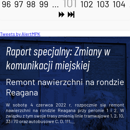
101
96
97
98
99
...
102
103
104
Tweets by AlertMPK
Raport specjalny: Zmiany w
komunikacji miejskiej
Remont nawierzchni na rondzie
Reagana
W sobotę 4 czerwca 2022 r. rozpocznie się remont
nawierzchni na rondzie Reagana przy peronie 1 i 2. W
związku z tym swoje trasy zmienią linie tramwajowe 1, 2, 10,
33 i 70 oraz autobusowe C, D, 111,...