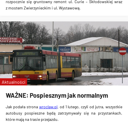
rozpocznie się gruntowny remont
ul. Curie – Skłodowskiej
wraz
z
mostem Zwierzynieckim
i
ul. Wystawową
.
Aktualności
WAŻNE: Pospiesznym jak normalnym
Jak podała strona
wroclaw.pl
,
od 1 lutego
, czyli od jutra,
wszystkie
autobusy pospieszne będą zatrzymywały się na przystankach
,
które mają na trasie przejazdu.