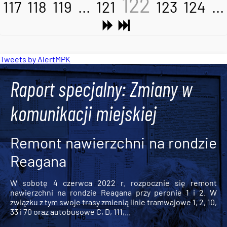
122
117
118
119
...
121
123
124
...
Tweets by AlertMPK
Raport specjalny: Zmiany w
komunikacji miejskiej
Remont nawierzchni na rondzie
Reagana
W sobotę 4 czerwca 2022 r. rozpocznie się remont
nawierzchni na rondzie Reagana przy peronie 1 i 2. W
związku z tym swoje trasy zmienią linie tramwajowe 1, 2, 10,
33 i 70 oraz autobusowe C, D, 111,...