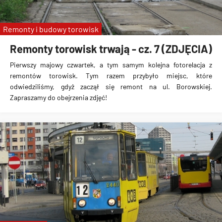
Remonty i budowy torowisk
Remonty torowisk trwają - cz. 7 (ZDJĘCIA)
Pierwszy majowy czwartek, a tym samym kolejna fotorelacja z
remontów torowisk. Tym razem przybyło miejsc, które
odwiedziliśmy, gdyż zaczął się remont na ul. Borowskiej.
Zapraszamy do obejrzenia zdjęć!