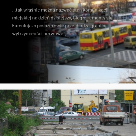
...tak właśnie można nazwać stan komunikacji
miejskiej na dzień dzisiejszy. Ciągłe remonty się
kumulują, a pasażerowie przechodzą granicę
wytrzymałości nerwowej.