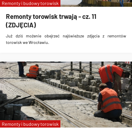
Remonty i budowy torowisk
Remonty torowisk trwają - cz. 11
(ZDJĘCIA)
Już dziś możenie obejrzeć najświeższe zdjęcia z remontów
torowisk we Wrocławiu.
Remonty i budowy torowisk