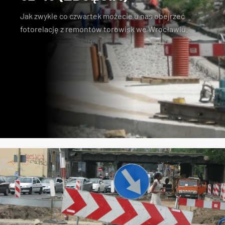
Jak zwykle co czwartek możecie u nas obejrzeć
fotorelację z remontów torowisk we Wrocławiu.