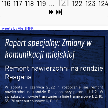
121
116
117
118
119
...
122
123
12
Tweets by AlertMPK
Raport specjalny: Zmiany w
komunikacji miejskiej
Remont nawierzchni na rondzie
Reagana
W sobotę 4 czerwca 2022 r. rozpocznie się remont
nawierzchni na rondzie Reagana przy peronie 1 i 2. W
związku z tym swoje trasy zmienią linie tramwajowe 1, 2, 10,
33 i 70 oraz autobusowe C, D, 111,...