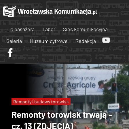
Dla pasażera
Tabor
Sieć komunikacyjna
Galeria
Muzeum cyfrowe
Redakcja
Remonty i budowy torowisk
Remonty torowisk trwają -
cz. 13 (ZDJĘCIA)