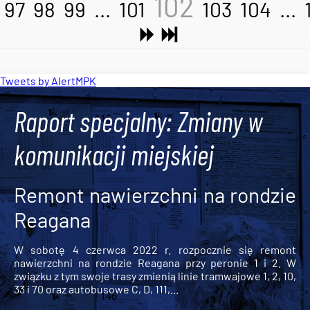
102
97
98
99
...
101
103
104
...
Tweets by AlertMPK
Raport specjalny: Zmiany w
komunikacji miejskiej
Remont nawierzchni na rondzie
Reagana
W sobotę 4 czerwca 2022 r. rozpocznie się remont
nawierzchni na rondzie Reagana przy peronie 1 i 2. W
związku z tym swoje trasy zmienią linie tramwajowe 1, 2, 10,
33 i 70 oraz autobusowe C, D, 111,...