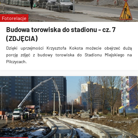
Fotorelacje
Budowa torowiska do stadionu - cz. 7
(ZDJĘCIA)
Dzięki uprzejmości Krzysztofa Kokota możecie obejrzeć dużą
porcję zdjęć z
budowy torowiska do Stadionu Miejskiego na
Pilczycach
.