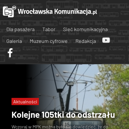
Dla pasażera
Tabor
Sieć komunikacyjna
Galeria
Muzeum cyfrowe
Redakcja
Aktualności
Kolejne 105tki do odstrzału
Wczoraj w MPK można było się dowiedzieć, że
do