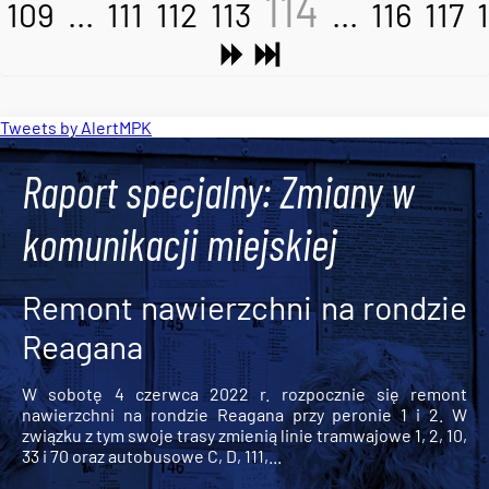
114
109
...
111
112
113
...
116
117
Tweets by AlertMPK
Raport specjalny: Zmiany w
komunikacji miejskiej
Remont nawierzchni na rondzie
Reagana
W sobotę 4 czerwca 2022 r. rozpocznie się remont
nawierzchni na rondzie Reagana przy peronie 1 i 2. W
związku z tym swoje trasy zmienią linie tramwajowe 1, 2, 10,
33 i 70 oraz autobusowe C, D, 111,...