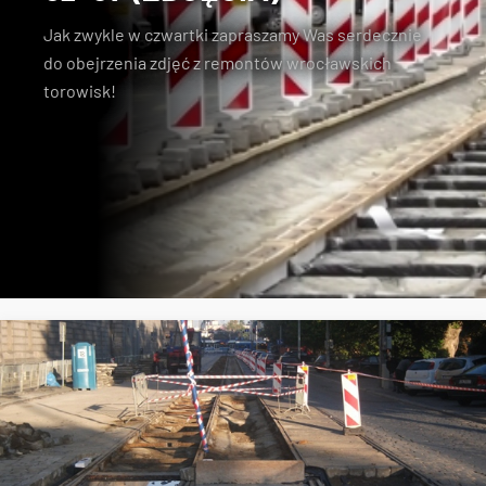
Jak zwykle w czwartki zapraszamy Was serdecznie
do obejrzenia zdjęć z remontów wrocławskich
torowisk!