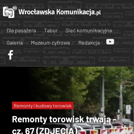
Dla pasażera
Tabor
Sieć komunikacyjna
Galeria
Muzeum cyfrowe
Redakcja
Remonty i budowy torowisk
Remonty torowisk trwają -
cz. 67 (ZDJĘCIA)