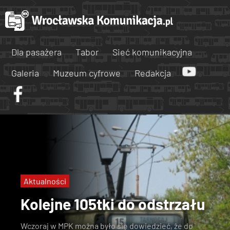
Dla pasażera
Tabor
Sieć komunikacyjna
Galeria
Muzeum cyfrowe
Redakcja
Aktualności
Kolejne 105tki do odstrzału
Wczoraj w MPK można było się dowiedzieć, że
do