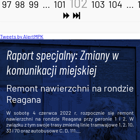
102
97
98
99
...
101
103
104
...
Tweets by AlertMPK
Raport specjalny: Zmiany w
komunikacji miejskiej
Remont nawierzchni na rondzie
Reagana
W sobotę 4 czerwca 2022 r. rozpocznie się remont
nawierzchni na rondzie Reagana przy peronie 1 i 2. W
związku z tym swoje trasy zmienią linie tramwajowe 1, 2, 10,
33 i 70 oraz autobusowe C, D, 111,...