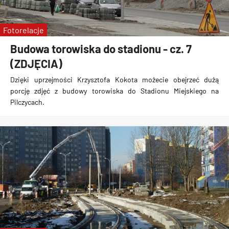
Fotorelacje
Budowa torowiska do stadionu - cz. 7
(ZDJĘCIA)
Dzięki uprzejmości Krzysztofa Kokota możecie obejrzeć dużą
porcję zdjęć z
budowy torowiska do Stadionu Miejskiego na
Pilczycach
.