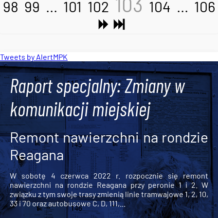
103
98
99
...
101
102
104
...
106
Tweets by AlertMPK
Raport specjalny: Zmiany w
komunikacji miejskiej
Remont nawierzchni na rondzie
Reagana
W sobotę 4 czerwca 2022 r. rozpocznie się remont
nawierzchni na rondzie Reagana przy peronie 1 i 2. W
związku z tym swoje trasy zmienią linie tramwajowe 1, 2, 10,
33 i 70 oraz autobusowe C, D, 111,...