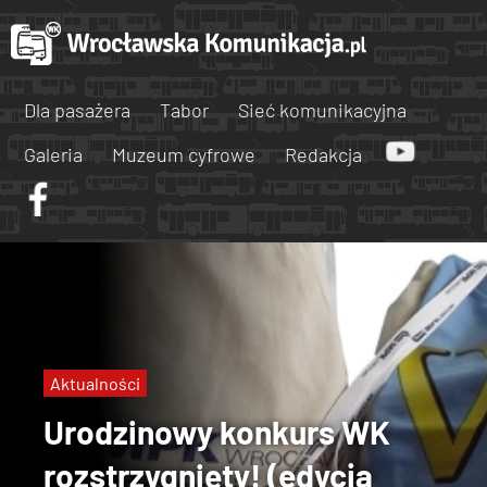
Dla pasażera
Tabor
Sieć komunikacyjna
Galeria
Muzeum cyfrowe
Redakcja
Aktualności
Urodzinowy konkurs WK
rozstrzygnięty! (edycja