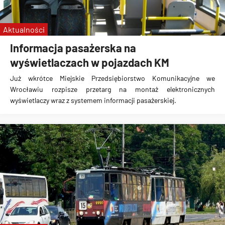
Aktualności
Informacja pasażerska na
wyświetlaczach w pojazdach KM
Już wkrótce Miejskie Przedsiębiorstwo Komunikacyjne we
Wrocławiu rozpisze przetarg na montaż elektronicznych
wyświetlaczy wraz z systemem informacji pasażerskiej.