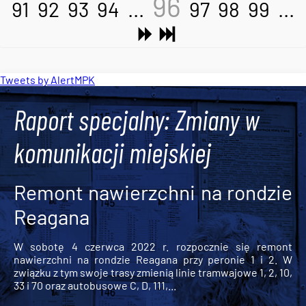
96
91
92
93
94
...
97
98
99
...
Tweets by AlertMPK
Raport specjalny: Zmiany w
komunikacji miejskiej
Remont nawierzchni na rondzie
Reagana
W sobotę 4 czerwca 2022 r. rozpocznie się remont
nawierzchni na rondzie Reagana przy peronie 1 i 2. W
związku z tym swoje trasy zmienią linie tramwajowe 1, 2, 10,
33 i 70 oraz autobusowe C, D, 111,...