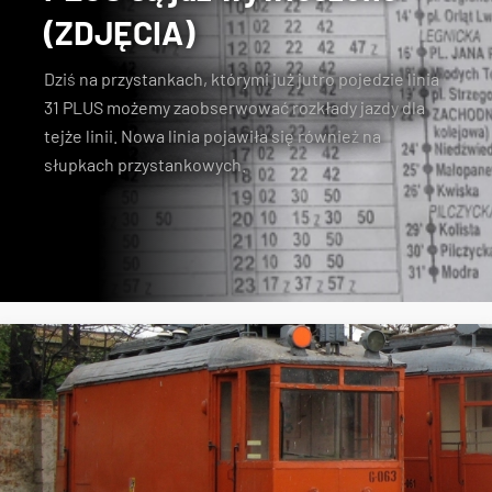
(ZDJĘCIA)
Dziś
na przystankach, którymi już jutro pojedzie linia
31 PLUS możemy zaobserwować rozkłady jazdy
dla
tejże linii. Nowa linia pojawiła się również
na
słupkach przystankowych
.