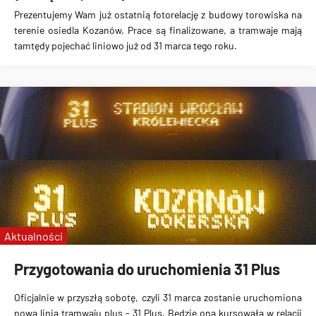
Prezentujemy Wam już
ostatnią fotorelację z budowy torowiska na
terenie osiedla Kozanów
. Prace są
finalizowane
, a tramwaje mają
tamtędy
pojechać liniowo już od 31 marca tego roku
.
Aktualności
Przygotowania do uruchomienia 31 Plus
Oficjalnie w przyszłą sobotę, czyli 31 marca zostanie uruchomiona
nowa linia tramwaju plus - 31 Plus
. Będzie ona kursowała w relacji