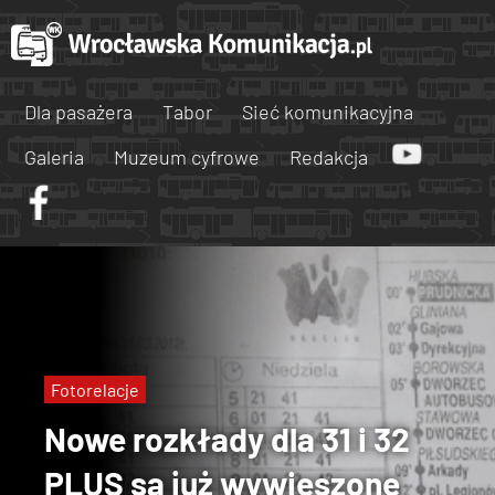
Dla pasażera
Tabor
Sieć komunikacyjna
Galeria
Muzeum cyfrowe
Redakcja
Fotorelacje
Nowe rozkłady dla 31 i 32
PLUS są już wywieszone