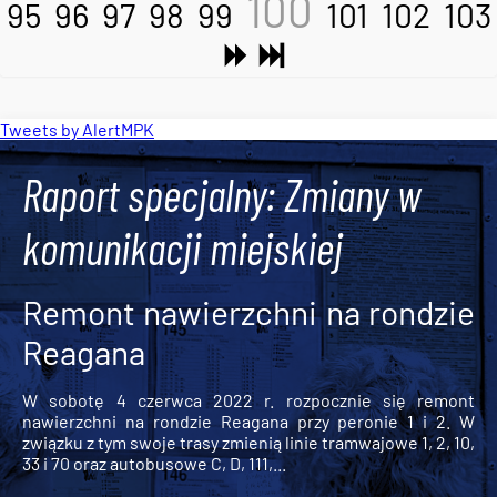
100
95
96
97
98
99
101
102
103
Tweets by AlertMPK
Raport specjalny: Zmiany w
komunikacji miejskiej
Remont nawierzchni na rondzie
Reagana
W sobotę 4 czerwca 2022 r. rozpocznie się remont
nawierzchni na rondzie Reagana przy peronie 1 i 2. W
związku z tym swoje trasy zmienią linie tramwajowe 1, 2, 10,
33 i 70 oraz autobusowe C, D, 111,...