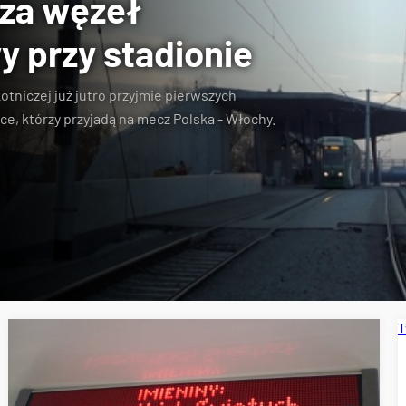
sza węzeł
y przy stadionie
Lotniczej
już jutro przyjmie pierwszych
ce, którzy przyjadą na mecz Polska - Włochy.
T