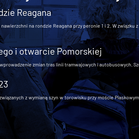
dzie Reagana
awierzchni na rondzie Reagana przy peronie 1 i 2. W związku z t
go i otwarcie Pomorskiej
 wprowadzenie zmian tras linii tramwajowych i autobusowych. Szc
 23
iązanych z wymianą szyn w torowisku przy moście Piaskowym, t