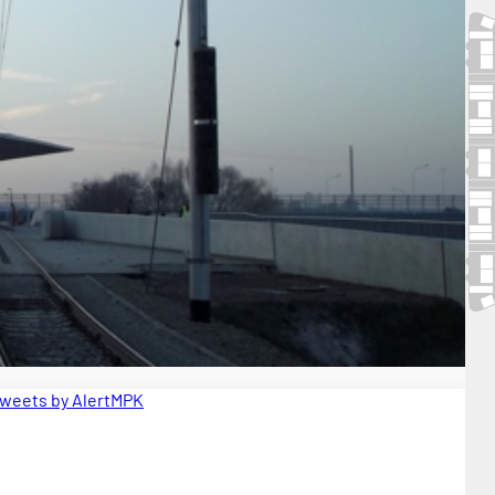
weets by AlertMPK