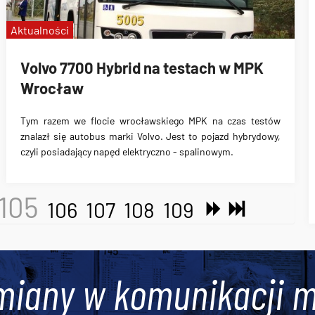
Aktualności
Volvo 7700 Hybrid na testach w MPK
Wrocław
Tym razem we flocie wrocławskiego MPK na czas testów
znalazł się
autobus marki Volvo
. Jest to
pojazd hybrydowy,
czyli posiadający napęd elektryczno - spalinowym
.
105
106
107
108
109
miany w komunikacji m