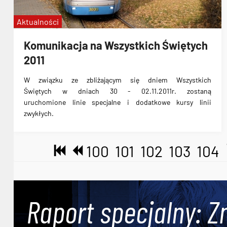
Aktualności
Komunikacja na Wszystkich Świętych
2011
W związku ze zbliżającym się
dniem Wszystkich
Świętych
w dniach 30 - 02.11.2011r. zostaną
uruchomione
linie specjalne i dodatkowe kursy linii
zwykłych
.
100
101
102
103
104
Raport specjalny: Z