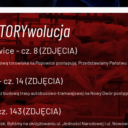
#TORYwolucja
ce - cz. 8 (ZDJĘCIA)
dową torowiska na Popowice
postępują. Przedstawiamy Państwu ob
cz. 14 (ZDJĘCIA)
 z
budową trasy autobusowo-tramwajowej na Nowy Dwór
postępu
cz. 143 (ZDJĘCIA)
 Byliśmy na skrzyżowaniu ul. Jedności Narodowej i ul. Nowowiejs