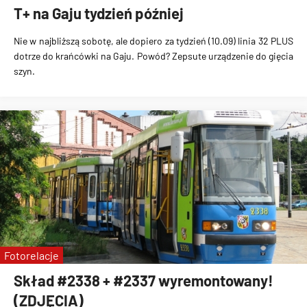
T+ na Gaju tydzień później
Nie w najbliższą sobotę, ale dopiero za tydzień (10.09) linia 32 PLUS
dotrze do krańcówki na Gaju.
Powód?
Zepsute urządzenie do gięcia
szyn.
Fotorelacje
Skład #2338 + #2337 wyremontowany!
(ZDJĘCIA)