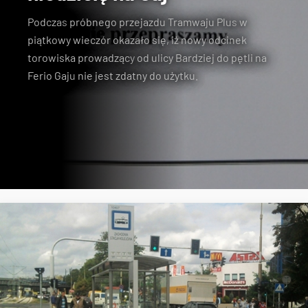
Podczas
próbnego przejazdu Tramwaju Plus
w
piątkowy wieczór okazało się, iż nowy odcinek
torowiska prowadzący
od ulicy Bardziej do pętli na
Ferio Gaju
nie jest zdatny do użytku.