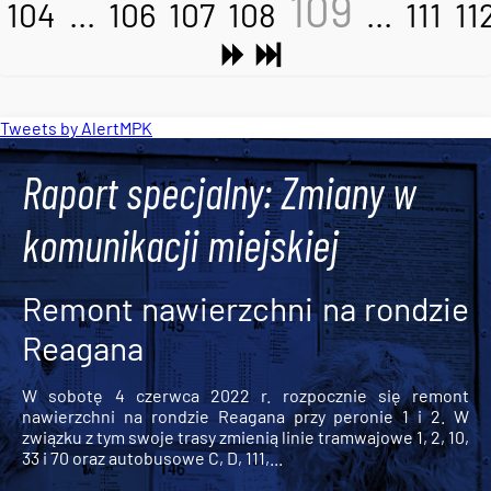
109
104
...
106
107
108
...
111
11
Tweets by AlertMPK
Raport specjalny: Zmiany w
komunikacji miejskiej
Remont nawierzchni na rondzie
Reagana
W sobotę 4 czerwca 2022 r. rozpocznie się remont
nawierzchni na rondzie Reagana przy peronie 1 i 2. W
związku z tym swoje trasy zmienią linie tramwajowe 1, 2, 10,
33 i 70 oraz autobusowe C, D, 111,...