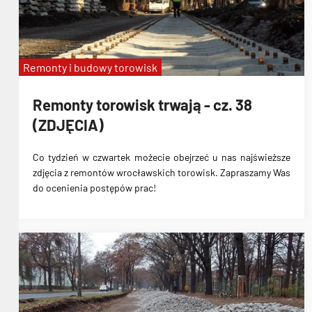
Remonty i budowy torowisk
Remonty torowisk trwają - cz. 38
(ZDJĘCIA)
Co tydzień w czwartek możecie obejrzeć u nas najświeższe
zdjęcia z remontów wrocławskich torowisk. Zapraszamy Was
do ocenienia postępów prac!