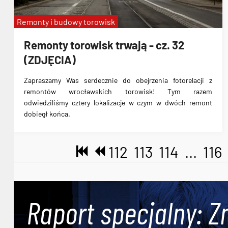
Remonty i budowy torowisk
Remonty torowisk trwają - cz. 32
(ZDJĘCIA)
Zapraszamy Was serdecznie do obejrzenia fotorelacji z
remontów wrocławskich torowisk! Tym razem
odwiedziliśmy cztery lokalizacje w czym w dwóch remont
dobiegł końca.
112
113
114
...
116
Raport specjalny: Z