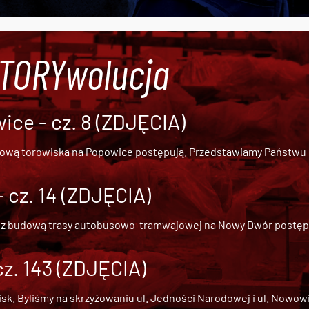
#TORYwolucja
ce - cz. 8 (ZDJĘCIA)
dową torowiska na Popowice
postępują. Przedstawiamy Państwu ob
cz. 14 (ZDJĘCIA)
 z
budową trasy autobusowo-tramwajowej na Nowy Dwór
postępu
cz. 143 (ZDJĘCIA)
 Byliśmy na skrzyżowaniu ul. Jedności Narodowej i ul. Nowowiejs