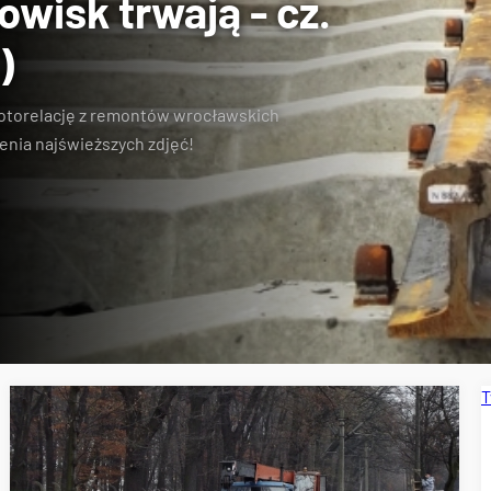
wisk trwają - cz.
)
otorelację z remontów wrocławskich
enia najświeższych zdjęć!
T