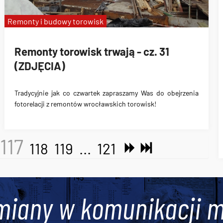
Remonty i budowy torowisk
Remonty torowisk trwają - cz. 31
(ZDJĘCIA)
Tradycyjnie jak co czwartek zapraszamy Was do obejrzenia
fotorelacji z remontów wrocławskich torowisk!
117
118
119
...
121
miany w komunikacji m