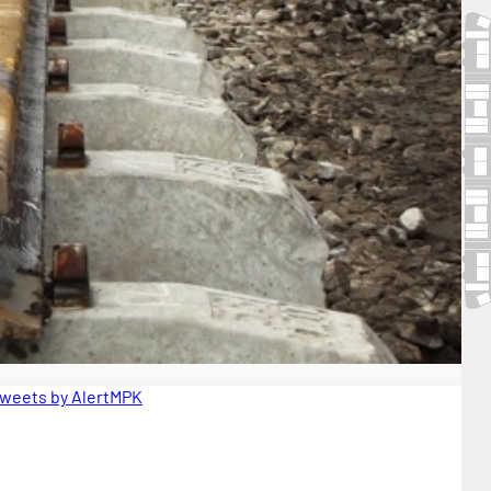
weets by AlertMPK