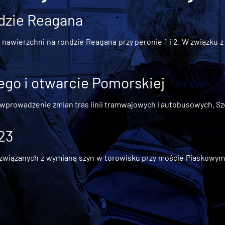
dzie Reagana
awierzchni na rondzie Reagana przy peronie 1 i 2. W związku z t
go i otwarcie Pomorskiej
 wprowadzenie zmian tras linii tramwajowych i autobusowych. Szc
 23
iązanych z wymianą szyn w torowisku przy moście Piaskowym, t