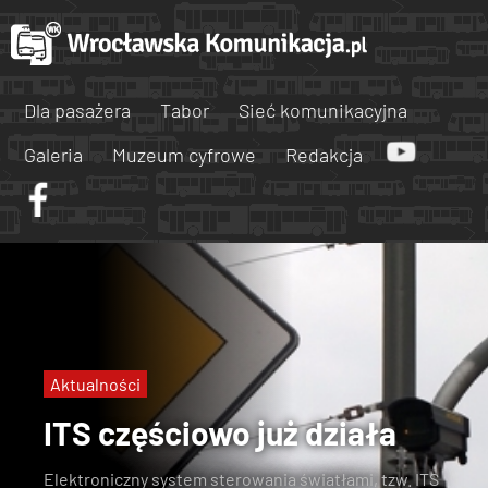
Dla pasażera
Tabor
Sieć komunikacyjna
Galeria
Muzeum cyfrowe
Redakcja
Aktualności
ITS częściowo już działa
Elektroniczny system sterowania światłami, tzw. ITS