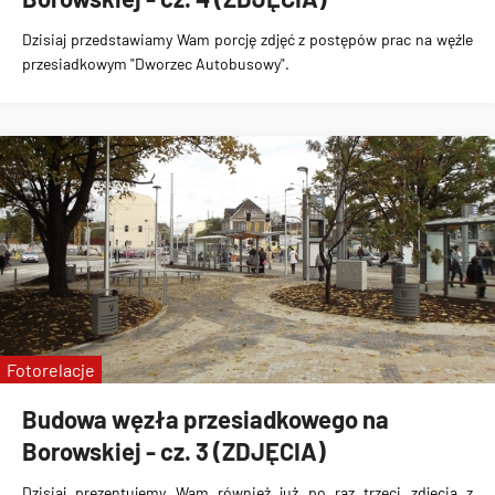
Dzisiaj przedstawiamy Wam porcję
zdjęć z postępów prac na węźle
przesiadkowym "Dworzec Autobusowy"
.
Fotorelacje
Budowa węzła przesiadkowego na
Borowskiej - cz. 3 (ZDJĘCIA)
Dzisiaj prezentujemy Wam również już po raz trzeci
zdjęcia z