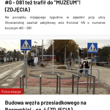
#G - 081 też trafił do "MUZEUM"!
(ZDJĘCIA)
Na początku mijającego tygodnia w zajezdni przy ulicy
Słowiańskiej
zawitał zabytkowy wóz Konstal 4N o numerze
bocznym #G - 081
.
Fotorelacje
Budowa węzła przesiadkowego na
Borowskiej - cz. 4 (ZDJĘCIA)