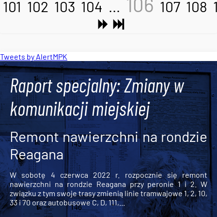
106
101
102
103
104
...
107
108
Tweets by AlertMPK
Raport specjalny: Zmiany w
komunikacji miejskiej
Remont nawierzchni na rondzie
Reagana
W sobotę 4 czerwca 2022 r. rozpocznie się remont
nawierzchni na rondzie Reagana przy peronie 1 i 2. W
związku z tym swoje trasy zmienią linie tramwajowe 1, 2, 10,
33 i 70 oraz autobusowe C, D, 111,...