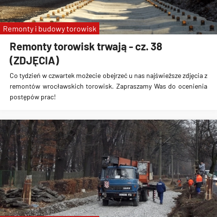
Remonty i budowy torowisk
Remonty torowisk trwają - cz. 38
(ZDJĘCIA)
Co tydzień w czwartek możecie obejrzeć u nas najświeższe zdjęcia z
remontów wrocławskich torowisk. Zapraszamy Was do ocenienia
postępów prac!