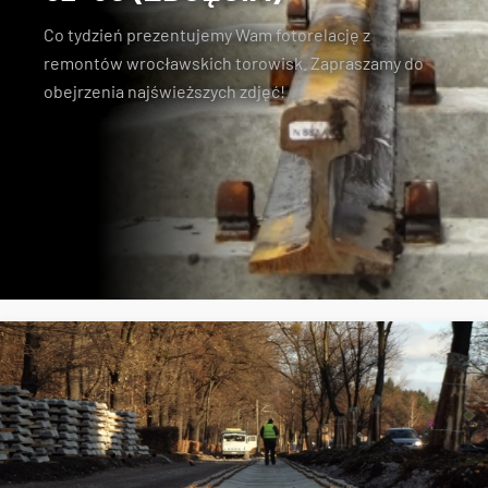
Co tydzień prezentujemy Wam fotorelację z
remontów wrocławskich torowisk. Zapraszamy do
obejrzenia najświeższych zdjęć!