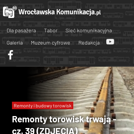
Dla pasażera
Tabor
Sieć komunikacyjna
Galeria
Muzeum cyfrowe
Redakcja
Remonty i budowy torowisk
Remonty torowisk trwają -
cz. 39 (ZDJĘCIA)