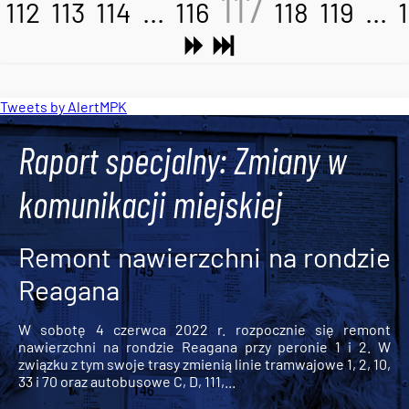
117
112
113
114
...
116
118
119
...
Tweets by AlertMPK
Raport specjalny: Zmiany w
komunikacji miejskiej
Remont nawierzchni na rondzie
Reagana
W sobotę 4 czerwca 2022 r. rozpocznie się remont
nawierzchni na rondzie Reagana przy peronie 1 i 2. W
związku z tym swoje trasy zmienią linie tramwajowe 1, 2, 10,
33 i 70 oraz autobusowe C, D, 111,...