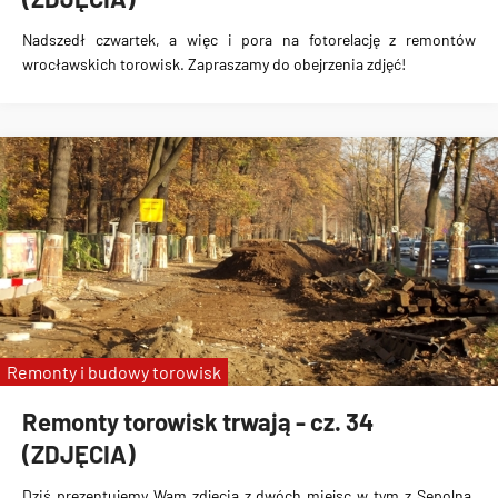
Nadszedł czwartek, a więc i pora na fotorelację z remontów
wrocławskich torowisk. Zapraszamy do obejrzenia zdjęć!
Remonty i budowy torowisk
Remonty torowisk trwają - cz. 34
(ZDJĘCIA)
Dziś prezentujemy Wam zdjęcia z dwóch miejsc w tym z Sępolna,