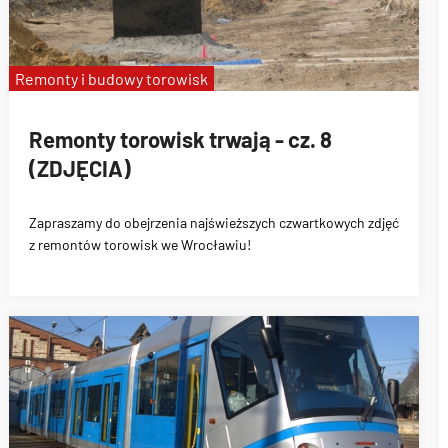
Remonty i budowy torowisk
Remonty torowisk trwają - cz. 8
(ZDJĘCIA)
Zapraszamy do obejrzenia najświeższych czwartkowych zdjęć
z remontów torowisk we Wrocławiu!