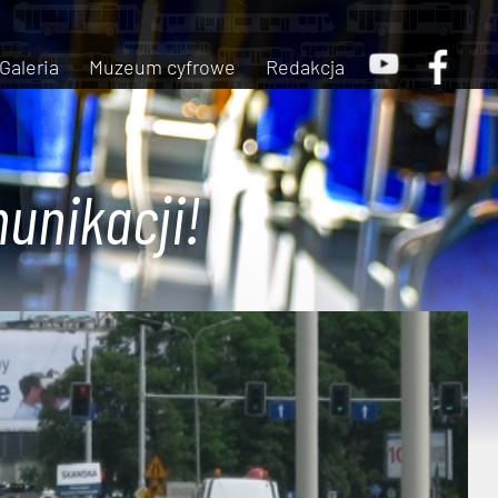
Galeria
Muzeum cyfrowe
Redakcja
unikacji!