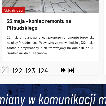
Aktualności
22 maja - koniec remontu na
Piłsudskiego
22 maja br. planowane jest zakończenie remontu torowiska
na ulicy Piłsudskiego. W związku z tym, w niedzielę (22 maja)
zostanie przywrócony ruch tramwajowy na odcinku od ul.
Świdnickiej do pl. Legionów.
121
122
123
124
...
miany w komunikacji m