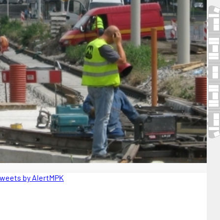
weets by AlertMPK