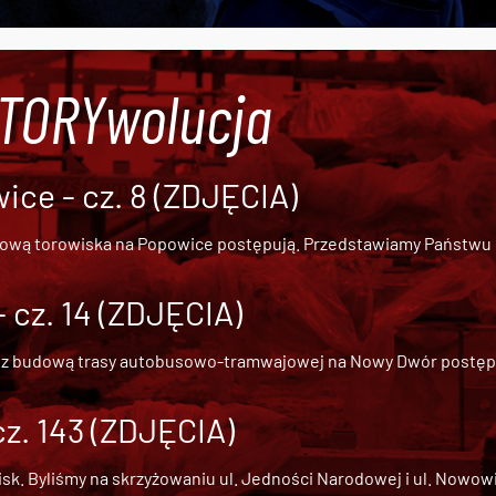
#TORYwolucja
ce - cz. 8 (ZDJĘCIA)
dową torowiska na Popowice
postępują. Przedstawiamy Państwu ob
cz. 14 (ZDJĘCIA)
 z
budową trasy autobusowo-tramwajowej na Nowy Dwór
postępu
cz. 143 (ZDJĘCIA)
 Byliśmy na skrzyżowaniu ul. Jedności Narodowej i ul. Nowowiejs