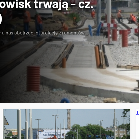
wisk trwają - cz.
)
 u nas obejrzeć fotorelację z remontów
T