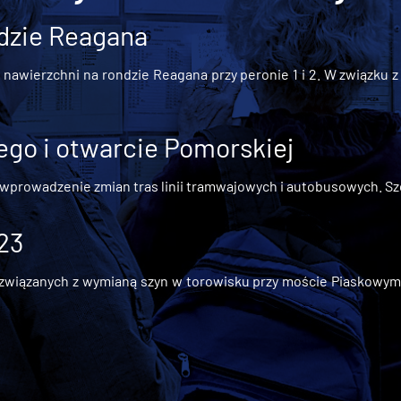
dzie Reagana
awierzchni na rondzie Reagana przy peronie 1 i 2. W związku z t
go i otwarcie Pomorskiej
 wprowadzenie zmian tras linii tramwajowych i autobusowych. Szc
 23
iązanych z wymianą szyn w torowisku przy moście Piaskowym, t