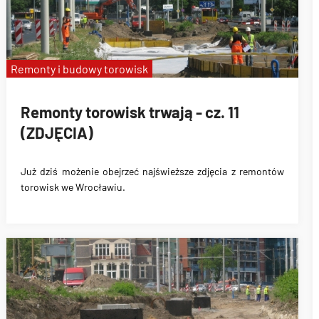
Remonty i budowy torowisk
Remonty torowisk trwają - cz. 11
(ZDJĘCIA)
Już dziś możenie obejrzeć najświeższe zdjęcia z remontów
torowisk we Wrocławiu.