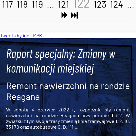
122
117
118
119
...
121
123
124
...
Tweets by AlertMPK
Raport specjalny: Zmiany w
komunikacji miejskiej
Remont nawierzchni na rondzie
Reagana
W sobotę 4 czerwca 2022 r. rozpocznie się remont
nawierzchni na rondzie Reagana przy peronie 1 i 2. W
związku z tym swoje trasy zmienią linie tramwajowe 1, 2, 10,
33 i 70 oraz autobusowe C, D, 111,...