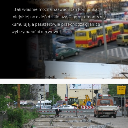
...tak właśnie można nazwać stan komunikacji
miejskiej na dzień dzisiejszy. Ciągłe remonty się
kumulują, a pasażerowie przechodzą granicę
wytrzymałości nerwowej.