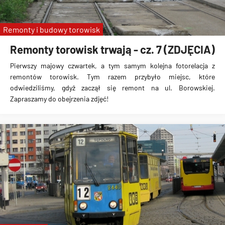
Remonty i budowy torowisk
Remonty torowisk trwają - cz. 7 (ZDJĘCIA)
Pierwszy majowy czwartek, a tym samym kolejna fotorelacja z
remontów torowisk. Tym razem przybyło miejsc, które
odwiedziliśmy, gdyż zaczął się remont na ul. Borowskiej.
Zapraszamy do obejrzenia zdjęć!