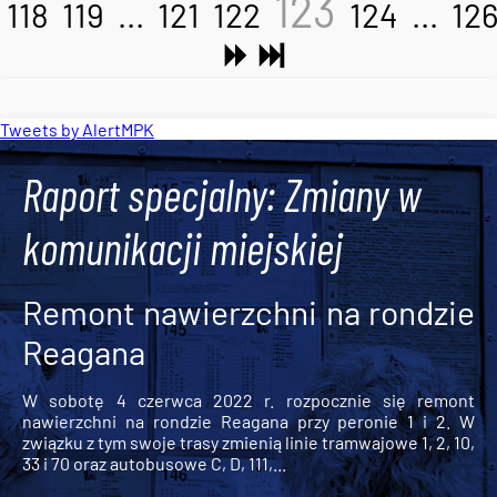
123
118
119
...
121
122
124
...
12
Tweets by AlertMPK
Raport specjalny: Zmiany w
komunikacji miejskiej
Remont nawierzchni na rondzie
Reagana
W sobotę 4 czerwca 2022 r. rozpocznie się remont
nawierzchni na rondzie Reagana przy peronie 1 i 2. W
związku z tym swoje trasy zmienią linie tramwajowe 1, 2, 10,
33 i 70 oraz autobusowe C, D, 111,...