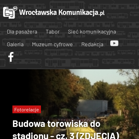
Dla pasażera
Tabor
Sieć komunikacyjna
Galeria
Muzeum cyfrowe
Redakcja
Fotorelacje
Budowa torowiska do
stadionu - cz. 3 (ZDJĘCIA)