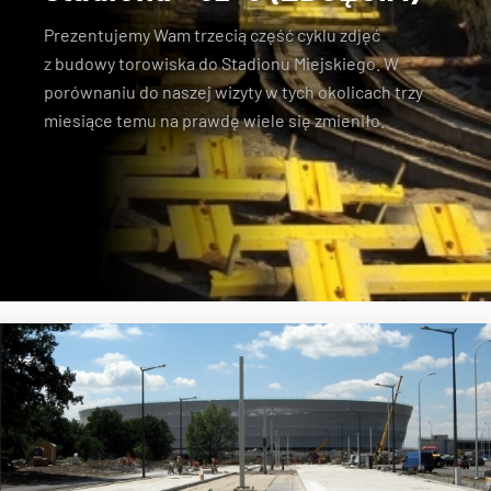
Prezentujemy Wam trzecią część cyklu zdjęć
z
budowy torowiska do Stadionu Miejskiego
. W
porównaniu do naszej wizyty w tych okolicach trzy
miesiące temu
na prawdę wiele się zmieniło
.