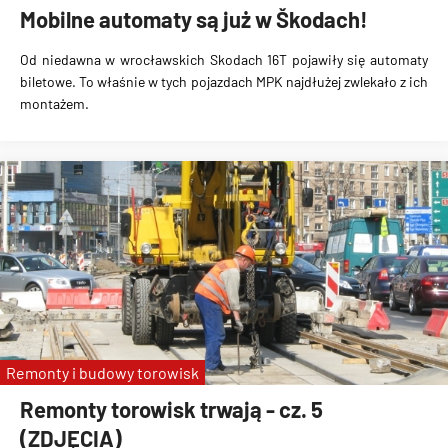
Mobilne automaty są już w Škodach!
Od niedawna w wrocławskich Skodach 16T pojawiły się automaty
biletowe. To właśnie w tych pojazdach MPK najdłużej zwlekało z ich
montażem.
Remonty i budowy torowisk
Remonty torowisk trwają - cz. 5
(ZDJĘCIA)